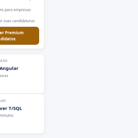
ns para empresas
r suas candidaturas
er Premium
didatos
DADO
 Angular
horas
ADO
rver T/SQL
 minutos