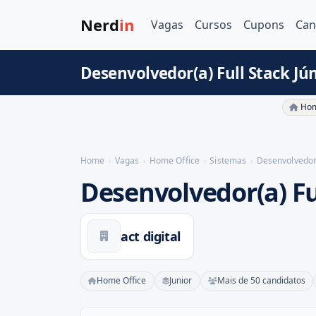
Nerd
in
Vagas
Cursos
Cupons
Can
Desenvolvedor(a) Full Stack Jú
Hom
Home
Vagas
Home Office
Sistemas
Desenvolvedor(
Desenvolvedor(a) Fu
act digital
Home Office
Junior
Mais de 50 candidatos