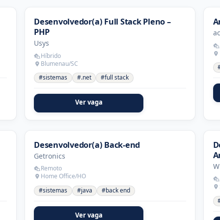
Desenvolvedor(a) Full Stack Pleno –
A
PHP
ac
Usys
Híbrido
Blumenau/SC
#sistemas
#.net
#full stack
Ver vaga
Desenvolvedor(a) Back-end
D
Ar
Getronics
W
Remoto
Home Office/HO
#sistemas
#java
#back end
Ver vaga