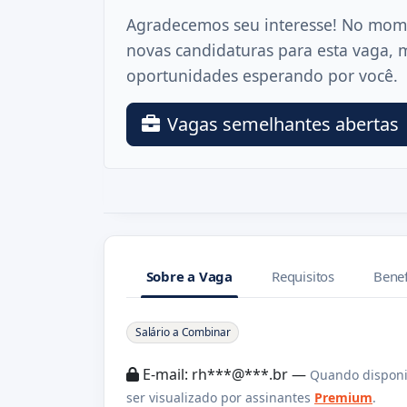
Agradecemos seu interesse! No mom
novas candidaturas para esta vaga, 
oportunidades esperando por você.
Vagas semelhantes abertas
Sobre a Vaga
Requisitos
Benef
Sobre a Vaga
Salário a Combinar
E-mail: rh***@***.br —
Quando disponi
ser visualizado por assinantes
Premium
.