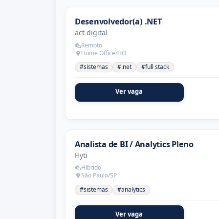
Desenvolvedor(a) .NET
act digital
Remoto
Home Office/HO
#sistemas
#.net
#full stack
Ver vaga
Analista de BI / Analytics Pleno
Hyti
Híbrido
São Paulo/SP
#sistemas
#analytics
Ver vaga