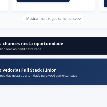
Mostrar mais vagas semelhantes
s chances nesta oportunidade
linhados ao perfil desta vaga.
vedor(a) Full Stack Júnior
 pedidas nesta oportunidade para você aumentar suas