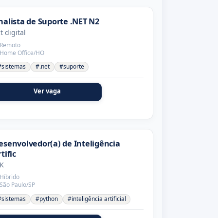
nalista de Suporte .NET N2
t digital
Remoto
Home Office/HO
#sistemas
#.net
#suporte
Ver vaga
esenvolvedor(a) de Inteligência
tific
K
Híbrido
São Paulo/SP
#sistemas
#python
#inteligência artificial