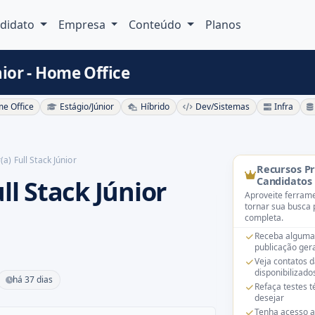
didato
Empresa
Conteúdo
Planos
nior - Home Office
e Office
Estágio/Júnior
Híbrido
Dev/Sistemas
Infra
a) Full Stack Júnior
Recursos P
ll Stack Júnior
Candidatos
Aproveite ferrame
tornar sua busca 
completa.
Receba alguma
publicação gera
Veja contatos 
disponibilizado
há 37 dias
Refaça testes 
desejar
Tenha acesso a