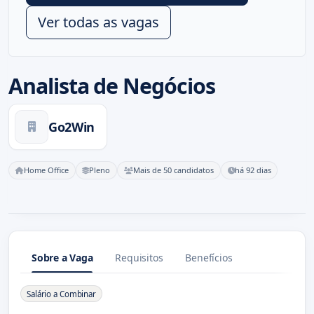
Ver todas as vagas
Analista de Negócios
Go2Win
Home Office
Pleno
Mais de 50 candidatos
há 92 dias
Sobre a Vaga
Requisitos
Benefícios
Sobre a Vaga
Salário a Combinar