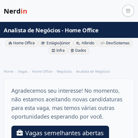
Nerd
in
Analista de Negócios - Home Office
Home Office
Estágio/Júnior
Híbrido
Dev/Sistemas
Infra
Dados
Home
Vagas
Home Office
Negócios
Analista de Negócios
Agradecemos seu interesse! No momento,
não estamos aceitando novas candidaturas
para esta vaga, mas temos várias outras
oportunidades esperando por você.
Vagas semelhantes abertas