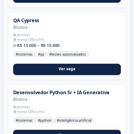
QA Cypress
Bluesix
Remoto
Home Office/HO
R$ 13.000 – R$ 15.000
#sistemas
#qa
#testes automatizados
Ver vaga
Desenvolvedor Python Sr + IA Generativa
Bluesix
Remoto
Home Office/HO
#sistemas
#python
#inteligência artificial