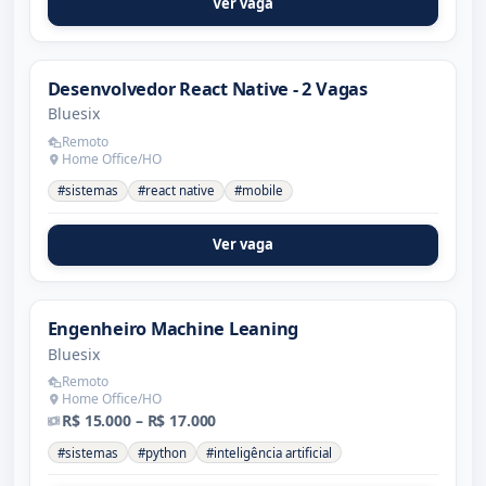
Ver vaga
Desenvolvedor React Native - 2 Vagas
Bluesix
Remoto
Home Office/HO
#sistemas
#react native
#mobile
Ver vaga
Engenheiro Machine Leaning
Bluesix
Remoto
Home Office/HO
R$ 15.000 – R$ 17.000
#sistemas
#python
#inteligência artificial