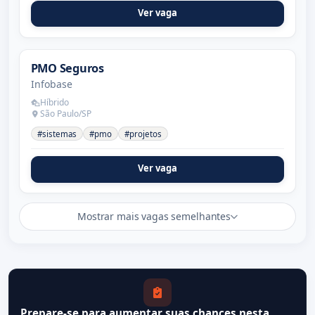
Ver vaga
PMO Seguros
Infobase
Híbrido
São Paulo/SP
#sistemas
#pmo
#projetos
Ver vaga
Mostrar mais vagas semelhantes
Prepare-se para aumentar suas chances nesta