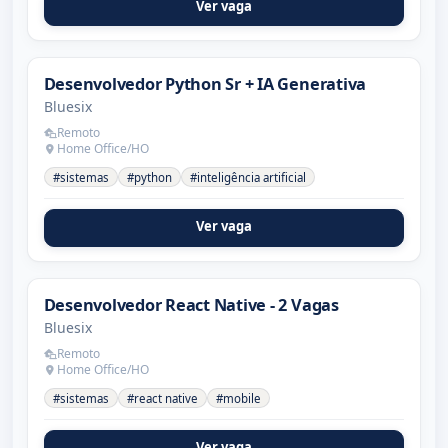
Ver vaga
Desenvolvedor Python Sr + IA Generativa
Bluesix
Remoto
Home Office/HO
#sistemas
#python
#inteligência artificial
Ver vaga
Desenvolvedor React Native - 2 Vagas
Bluesix
Remoto
Home Office/HO
#sistemas
#react native
#mobile
Ver vaga