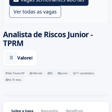
Ver todas as vagas
Analista de Riscos Junior -
TPRM
Valorei
São Paulo/SP
Híbrido
PJ
Junior
11 candidatos
há 75 dias
Sobre a Vaga
Requisitos
Benefícios