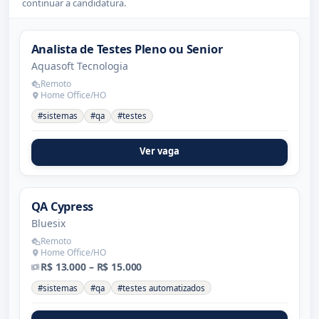
continuar a candidatura.
Analista de Testes Pleno ou Senior
Aquasoft Tecnologia
Remoto
Home Office/HO
#sistemas
#qa
#testes
Ver vaga
QA Cypress
Bluesix
Remoto
Home Office/HO
R$ 13.000 – R$ 15.000
#sistemas
#qa
#testes automatizados