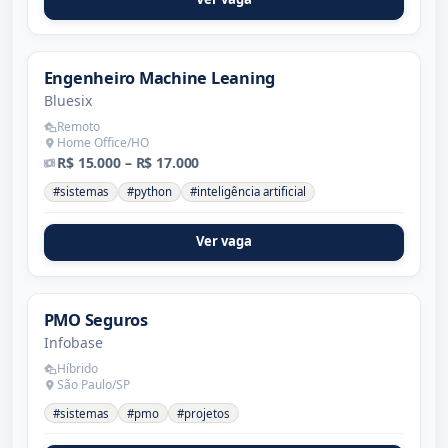
Engenheiro Machine Leaning
Bluesix
Remoto
Home Office/HO
R$ 15.000 – R$ 17.000
#sistemas
#python
#inteligência artificial
Ver vaga
PMO Seguros
Infobase
Híbrido
São Paulo/SP
#sistemas
#pmo
#projetos