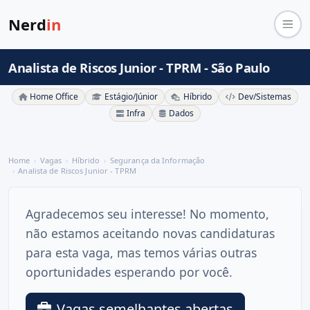
Nerd
in
Analista de Riscos Junior - TPRM - São Paulo
Home Office
Estágio/Júnior
Híbrido
Dev/Sistemas
Infra
Dados
Home
Vagas
Híbrido
Segurança da Informação
Analista de Riscos Junior - TPRM
Agradecemos seu interesse! No momento,
não estamos aceitando novas candidaturas
para esta vaga, mas temos várias outras
oportunidades esperando por você.
Vagas semelhantes abertas