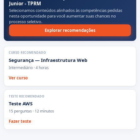
Junior - TPRM
Selecionamos conteúdos alinhados às competências pedidas
nesta oportunidade para você aumentar suas chances no
processo seletivo.
Explorar recomendações
CURSO RECOMENDADO
Segurança — Infraestrutura Web
Intermediário · 4 horas
Ver curso
TESTE RECOMENDADO
Teste AWS
15 perguntas · 12 minutos
Fazer teste