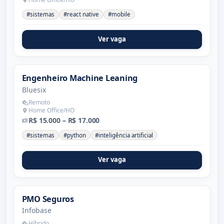
#sistemas
#react native
#mobile
Ver vaga
Engenheiro Machine Leaning
Bluesix
Remoto
Home Office/HO
R$ 15.000 – R$ 17.000
#sistemas
#python
#inteligência artificial
Ver vaga
PMO Seguros
Infobase
Híbrido