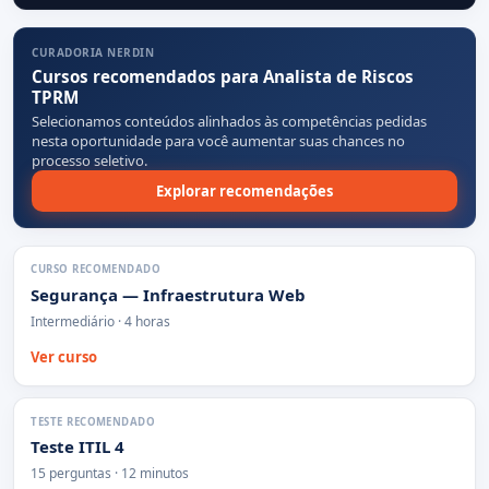
CURADORIA NERDIN
Cursos recomendados para Analista de Riscos
TPRM
Selecionamos conteúdos alinhados às competências pedidas
nesta oportunidade para você aumentar suas chances no
processo seletivo.
Explorar recomendações
CURSO RECOMENDADO
Segurança — Infraestrutura Web
Intermediário · 4 horas
Ver curso
TESTE RECOMENDADO
Teste ITIL 4
15 perguntas · 12 minutos