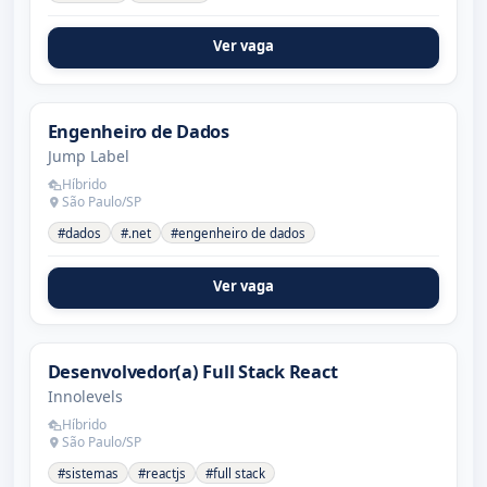
Ver vaga
Engenheiro de Dados
Jump Label
Híbrido
São Paulo/SP
#dados
#.net
#engenheiro de dados
Ver vaga
Desenvolvedor(a) Full Stack React
Innolevels
Híbrido
São Paulo/SP
#sistemas
#reactjs
#full stack