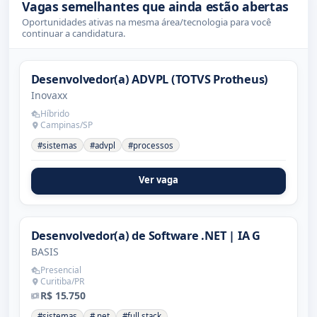
Vagas semelhantes que ainda estão abertas
Oportunidades ativas na mesma área/tecnologia para você
continuar a candidatura.
Desenvolvedor(a) ADVPL (TOTVS Protheus)
Inovaxx
Híbrido
Campinas/SP
#sistemas
#advpl
#processos
Ver vaga
Desenvolvedor(a) de Software .NET | IA G
BASIS
Presencial
Curitiba/PR
R$ 15.750
#sistemas
#.net
#full stack