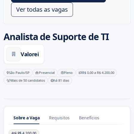
Ver todas as vagas
Analista de Suporte de TI
Valorei
São Paulo/SP
Presencial
Pleno
R$ 0,00 a R$ 4.200,00
Mais de 50 candidatos
há 81 dias
Sobre a Vaga
Requisitos
Benefícios
Sobre a Vaga
Até R$ 4.200,00