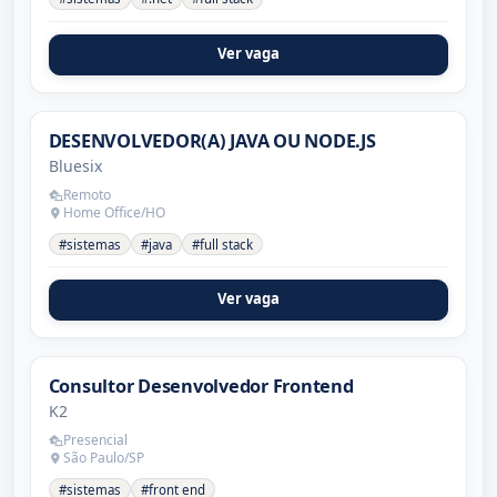
Ver vaga
DESENVOLVEDOR(A) JAVA OU NODE.JS
Bluesix
Remoto
Home Office/HO
#sistemas
#java
#full stack
Ver vaga
Consultor Desenvolvedor Frontend
K2
Presencial
São Paulo/SP
#sistemas
#front end