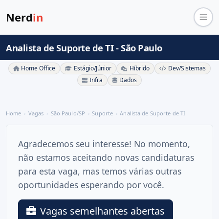
Nerd
in
Analista de Suporte de TI - São Paulo
Home Office
Estágio/Júnior
Híbrido
Dev/Sistemas
Infra
Dados
Home
Vagas
São Paulo/SP
Suporte
Analista de Suporte de TI
Agradecemos seu interesse! No momento,
não estamos aceitando novas candidaturas
para esta vaga, mas temos várias outras
oportunidades esperando por você.
Vagas semelhantes abertas