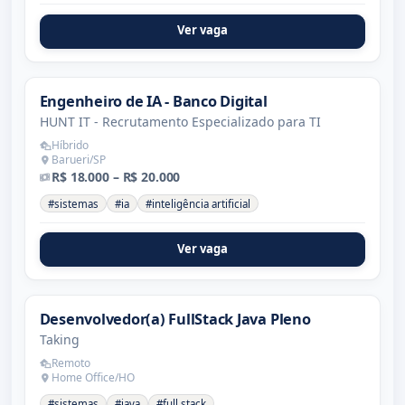
Ver vaga
Engenheiro de IA - Banco Digital
HUNT IT - Recrutamento Especializado para TI
Híbrido
Barueri/SP
R$ 18.000 – R$ 20.000
#sistemas
#ia
#inteligência artificial
Ver vaga
Desenvolvedor(a) FullStack Java Pleno
Taking
Remoto
Home Office/HO
#sistemas
#java
#full stack