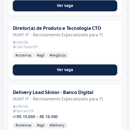
Ver vaga
Diretor(a) de Produto e Tecnologia CTO
HUNT IT - Recrutamento Especializado para TI
Híbrido
São Paulo/SP
#sistemas
#agil
#negócios
Ver vaga
Delivery Lead Sênior - Banco Digital
HUNT IT - Recrutamento Especializado para TI
Híbrido
Barueri/SP
R$ 15.000 – R$ 18.000
#sistemas
#agil
#delivery