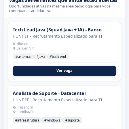
Oportunidades ativas na mesma área/tecnologia para você
continuar a candidatura.
Tech Lead Java (Squad Java + IA) - Banco
HUNT IT - Recrutamento Especializado para TI
Híbrido
Barueri/SP
#sistemas
#java
#back end
Ver vaga
Analista de Suporte - Datacenter
HUNT IT - Recrutamento Especializado para TI
Presencial
Curitiba/PR
#infraestrutura
#windows
#suporte