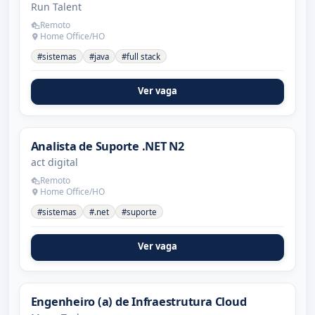
Run Talent
Remoto
Home Office/HO
#sistemas
#java
#full stack
Ver vaga
Analista de Suporte .NET N2
act digital
Remoto
Home Office/HO
#sistemas
#.net
#suporte
Ver vaga
Engenheiro (a) de Infraestrutura Cloud