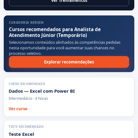
Ver Treinamentos
CURADORIA NERDIN
Cursos recomendados para Analista de
Atendimento Júnior (Temporário)
Selecionamos conteúdos alinhados às competências pedidas
nesta oportunidade para você aumentar suas chances no
processo seletivo.
Explorar recomendações
CURSO RECOMENDADO
Dados — Excel com Power BI
Intermediário · 4 horas
Ver curso
TESTE RECOMENDADO
Teste Excel