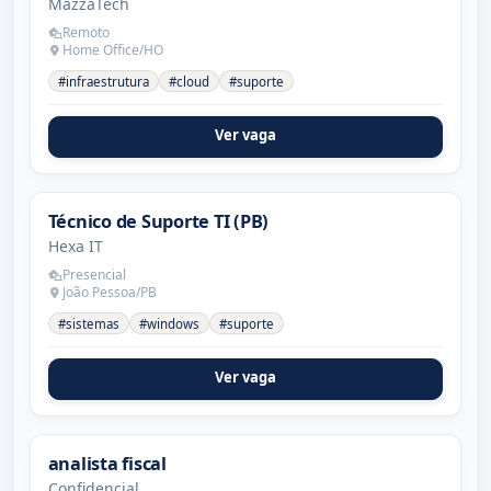
MazzaTech
Remoto
Home Office/HO
#infraestrutura
#cloud
#suporte
Ver vaga
Técnico de Suporte TI (PB)
Hexa IT
Presencial
João Pessoa/PB
#sistemas
#windows
#suporte
Ver vaga
analista fiscal
Confidencial