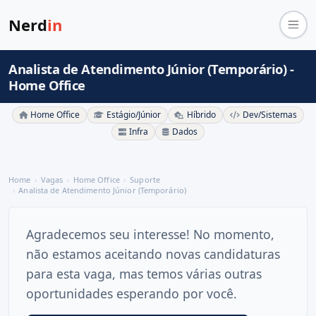
Nerd
in
Analista de Atendimento Júnior (Temporário) -
Home Office
Home Office
Estágio/Júnior
Híbrido
Dev/Sistemas
Infra
Dados
Home
Vagas
Home Office
Suporte
Analista de Atendimento Júnior (Temporário)
Agradecemos seu interesse! No momento,
não estamos aceitando novas candidaturas
para esta vaga, mas temos várias outras
oportunidades esperando por você.