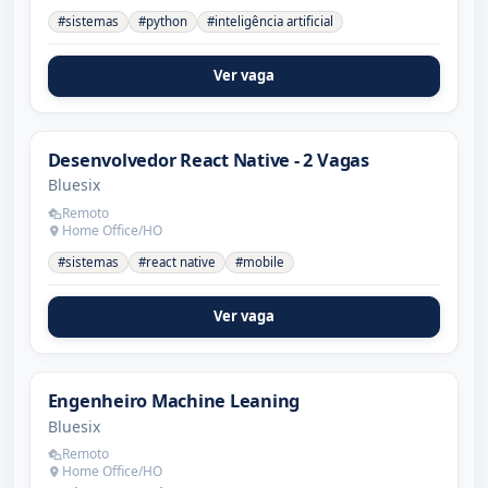
#sistemas
#python
#inteligência artificial
Ver vaga
Desenvolvedor React Native - 2 Vagas
Bluesix
Remoto
Home Office/HO
#sistemas
#react native
#mobile
Ver vaga
Engenheiro Machine Leaning
Bluesix
Remoto
Home Office/HO