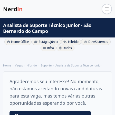
Nerd
in
Analista de Suporte Técnico Junior - São
Bernardo do Campo
Home Office
Estágio/Júnior
Híbrido
Dev/Sistemas
Infra
Dados
Home
Vagas
Híbrido
Suporte
Analista de Suporte Técnico Junior
Agradecemos seu interesse! No momento,
não estamos aceitando novas candidaturas
para esta vaga, mas temos várias outras
oportunidades esperando por você.