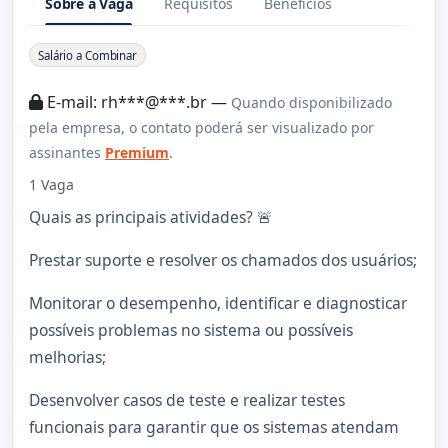
Sobre a Vaga
Requisitos
Benefícios
Sobre a Vaga
Salário a Combinar
E-mail: rh***@***.br —
Quando disponibilizado
pela empresa, o contato poderá ser visualizado por
assinantes
Premium
.
1 Vaga
Quais as principais atividades? 🚨
Prestar suporte e resolver os chamados dos usuários;
Monitorar o desempenho, identificar e diagnosticar
possíveis problemas no sistema ou possíveis
melhorias;
Desenvolver casos de teste e realizar testes
funcionais para garantir que os sistemas atendam