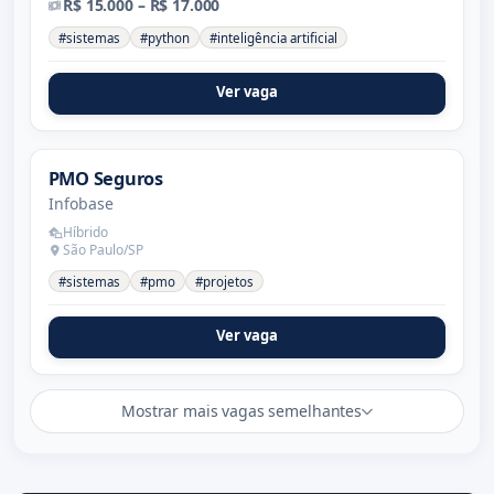
R$ 15.000 – R$ 17.000
#sistemas
#python
#inteligência artificial
Ver vaga
PMO Seguros
Infobase
Híbrido
São Paulo/SP
#sistemas
#pmo
#projetos
Ver vaga
Mostrar mais vagas semelhantes