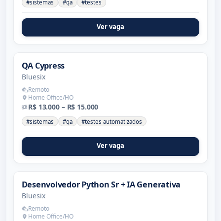
#sistemas
#qa
#testes
Ver vaga
QA Cypress
Bluesix
Remoto
Home Office/HO
R$ 13.000 – R$ 15.000
#sistemas
#qa
#testes automatizados
Ver vaga
Desenvolvedor Python Sr + IA Generativa
Bluesix
Remoto
Home Office/HO