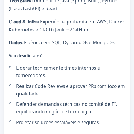
𝐓𝐞𝐜𝐡 𝐒𝐭𝐚𝐜𝐤:
Domínio de Java (Spring Boot), Python
(Flask/FastAPI) e React.
𝐂𝐥𝐨𝐮𝐝 & 𝐈𝐧𝐟𝐫𝐚:
Experiência profunda em AWS, Docker,
Kubernetes e CI/CD (Jenkins/GitHub).
𝐃𝐚𝐝𝐨𝐬:
Fluência em SQL, DynamoDB e MongoDB.
𝐒𝐞𝐮 𝐝𝐞𝐬𝐚𝐟𝐢𝐨 𝐬𝐞𝐫𝐚́:
Liderar tecnicamente times internos e
fornecedores.
Realizar Code Reviews e aprovar PRs com foco em
qualidade.
Defender demandas técnicas no comitê de TI,
equilibrando negócio e tecnologia.
Projetar soluções escaláveis e seguras.