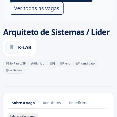
Ver todas as vagas
Arquiteto de Sistemas / Líder
K-LAB
São Paulo/SP
Híbrido
PJ
Pleno
1 candidato
há 66 dias
Sobre a Vaga
Requisitos
Benefícios
Sobre a Vaga
Salário a Combinar