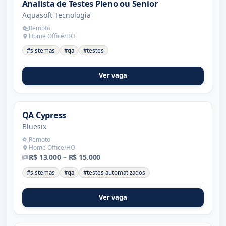
Analista de Testes Pleno ou Senior
Aquasoft Tecnologia
Remoto
Home Office/HO
#sistemas
#qa
#testes
Ver vaga
QA Cypress
Bluesix
Remoto
Home Office/HO
R$ 13.000 – R$ 15.000
#sistemas
#qa
#testes automatizados
Ver vaga