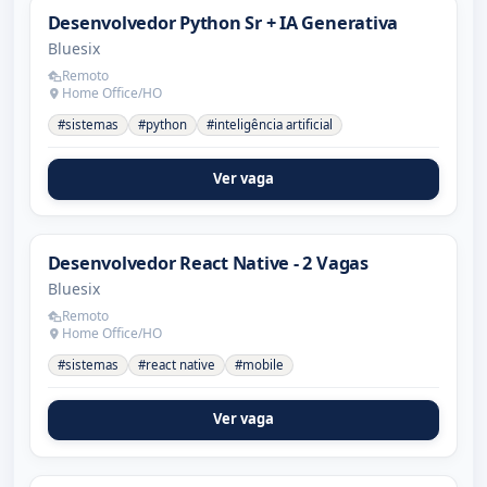
Desenvolvedor Python Sr + IA Generativa
Bluesix
Remoto
Home Office/HO
#sistemas
#python
#inteligência artificial
Ver vaga
Desenvolvedor React Native - 2 Vagas
Bluesix
Remoto
Home Office/HO
#sistemas
#react native
#mobile
Ver vaga