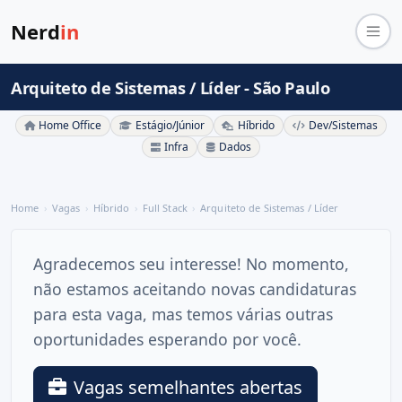
Nerd
in
Arquiteto de Sistemas / Líder - São Paulo
Home Office
Estágio/Júnior
Híbrido
Dev/Sistemas
Infra
Dados
Home
Vagas
Híbrido
Full Stack
Arquiteto de Sistemas / Líder
Agradecemos seu interesse! No momento,
não estamos aceitando novas candidaturas
para esta vaga, mas temos várias outras
oportunidades esperando por você.
Vagas semelhantes abertas