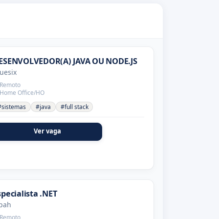
ESENVOLVEDOR(A) JAVA OU NODE.JS
uesix
Remoto
Home Office/HO
#sistemas
#java
#full stack
Ver vaga
specialista .NET
pah
Remoto