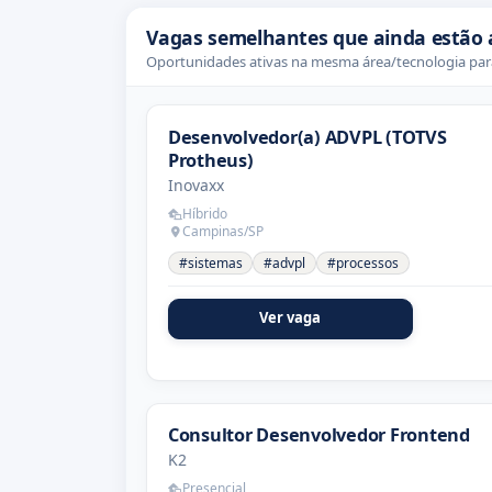
Vagas semelhantes que ainda estão 
Oportunidades ativas na mesma área/tecnologia para
Desenvolvedor(a) ADVPL (TOTVS
Protheus)
Inovaxx
Híbrido
Campinas/SP
#sistemas
#advpl
#processos
Ver vaga
Consultor Desenvolvedor Frontend
K2
Presencial