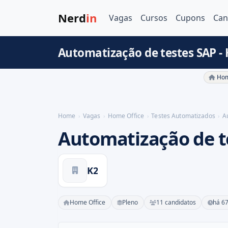
Nerd
in
Vagas
Cursos
Cupons
Can
Automatização de testes SAP -
Hom
Home
Vagas
Home Office
Testes Automatizados
A
Automatização de t
K2
Home Office
Pleno
11 candidatos
há 67