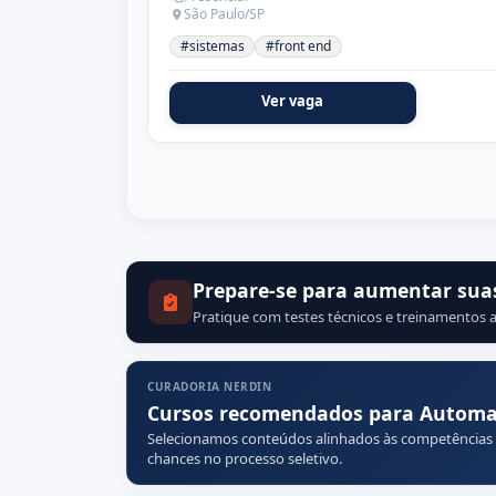
São Paulo/SP
#sistemas
#front end
Ver vaga
Prepare-se para aumentar sua
Pratique com testes técnicos e treinamentos a
CURADORIA NERDIN
Cursos recomendados para Automat
Selecionamos conteúdos alinhados às competências
chances no processo seletivo.