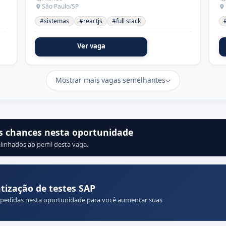
São Paulo/SP
#sistemas
#reactjs
#full stack
Ver vaga
Mostrar mais vagas semelhantes
s chances nesta oportunidade
linhados ao perfil desta vaga.
ização de testes SAP
 pedidas nesta oportunidade para você aumentar suas