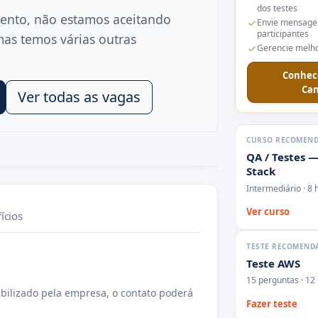
dos testes
ento, não estamos aceitando
Envie mensage
participantes
mas temos várias outras
Gerencie melho
Conhec
Can
Ver todas as vagas
CURSO RECOMEN
QA / Testes —
Stack
Intermediário · 8 
Ver curso
ícios
TESTE RECOMEND
Teste AWS
15 perguntas · 12
bilizado pela empresa, o contato poderá
Fazer teste