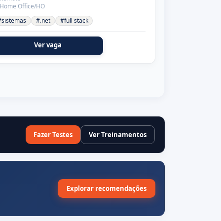
Home Office/HO
#sistemas
#.net
#full stack
Ver vaga
Fazer Testes
Ver Treinamentos
Explorar recomendações