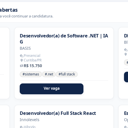
abertas
 você continuar a candidatura.
Desenvolvedor(a) de Software .NET | IA
D
G
Bl
BASIS
Presencial
Curitiba/PR
R$ 15.750
#sistemas
#.net
#full stack
Ver vaga
Desenvolvedor(a) Full Stack React
E
Innolevels
O
Híbrido