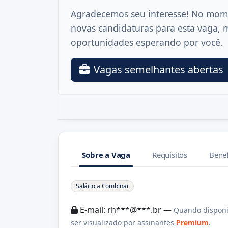
Agradecemos seu interesse! No mom
novas candidaturas para esta vaga, 
oportunidades esperando por você.
Vagas semelhantes abertas
Sobre a Vaga
Requisitos
Benef
Sobre a Vaga
Salário a Combinar
E-mail: rh***@***.br —
Quando disponi
ser visualizado por assinantes
Premium
.