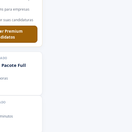
ns para empresas
r suas candidaturas
er Premium
didatos
DADO
 Pacote Full
horas
ADO
 minutos