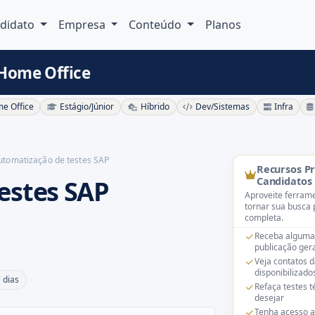
didato
Empresa
Conteúdo
Planos
 Home Office
e Office
Estágio/Júnior
Híbrido
Dev/Sistemas
Infra
utomatização de testes SAP
Recursos P
estes SAP
Candidatos
Aproveite ferrame
tornar sua busca 
completa.
Receba alguma
publicação gera
Veja contatos 
disponibilizado
 dias
Refaça testes 
desejar
Tenha acesso a