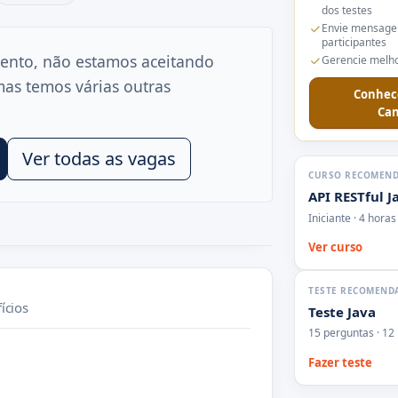
dos testes
Envie mensage
participantes
ento, não estamos aceitando
Gerencie melho
mas temos várias outras
Conhec
Can
Ver todas as vagas
CURSO RECOMEN
API RESTful J
Iniciante · 4 horas
Ver curso
TESTE RECOMEND
ícios
Teste Java
15 perguntas · 12
Fazer teste