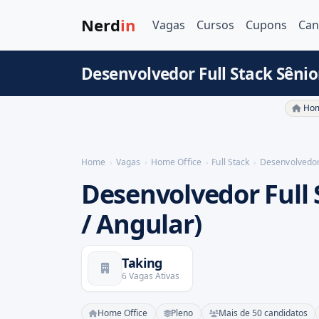
Nerd
in
Vagas
Cursos
Cupons
Can
Desenvolvedor Full Stack Sênior
Hom
Home
Vagas
Home Office
Full Stack
Desenvolvedor 
Desenvolvedor Full 
/ Angular)
Taking
6 Vagas Ativas
Home Office
Pleno
Mais de 50 candidatos