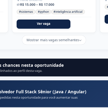
R$ 15.000 – R$ 17.000
#sistemas
#python
#inteligência artificial
Ver vaga
Mostrar mais vagas semelhantes
s chances nesta oportunidade
linhados ao perfil desta vaga.
edor Full Stack Sênior (Java / Angular)
 pedidas nesta oportunidade para você aumentar suas