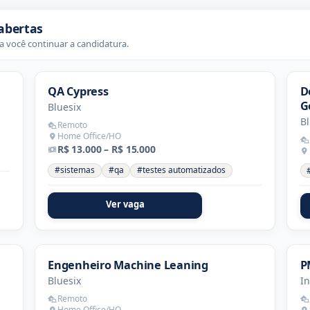
abertas
 você continuar a candidatura.
QA Cypress
D
G
Bluesix
Bl
Remoto
Home Office/HO
R$ 13.000 – R$ 15.000
#sistemas
#qa
#testes automatizados
Ver vaga
Engenheiro Machine Leaning
P
Bluesix
I
Remoto
Home Office/HO