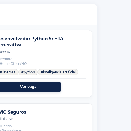
esenvolvedor Python Sr + IA
enerativa
uesix
Remoto
Home Office/HO
#sistemas
#python
#inteligência artificial
Ver vaga
MO Seguros
nfobase
Híbrido
São Paulo/SP