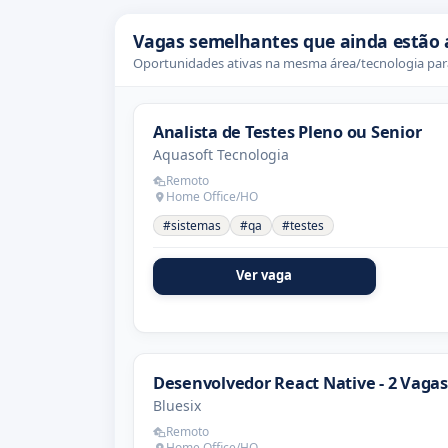
Vagas semelhantes que ainda estão 
Oportunidades ativas na mesma área/tecnologia para
Analista de Testes Pleno ou Senior
Aquasoft Tecnologia
Remoto
Home Office/HO
#sistemas
#qa
#testes
Ver vaga
Desenvolvedor React Native - 2 Vagas
Bluesix
Remoto
Home Office/HO