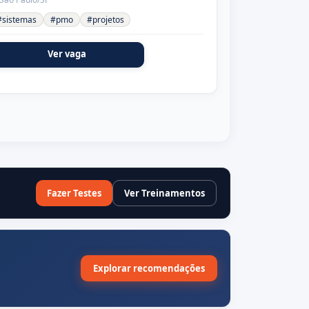
#sistemas
#pmo
#projetos
Ver vaga
Fazer Testes
Ver Treinamentos
Explorar recomendações