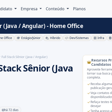
didato
Empresa
Conteúdo
Planos
 (Java / Angular) - Home Office
e Office
Estágio/Júnior
Híbrido
Dev/Sistemas
Infra
Full Stack Sênior (Java / Angular)
Recursos P
Stack Sênior (Java
Candidatos
Aproveite ferrame
tornar sua busca 
completa.
Receba alguma
publicação gera
Veja contatos 
disponibilizado
Refaça testes 
desejar
há 72 dias
Tenha acesso a