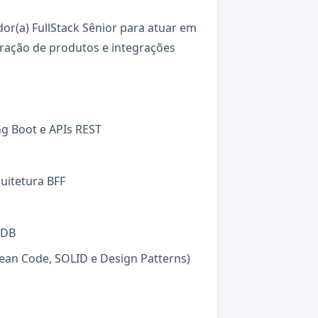
r(a) FullStack Sênior para atuar em
tração de produtos e integrações
ng Boot e APIs REST
uitetura BFF
oDB
ean Code, SOLID e Design Patterns)