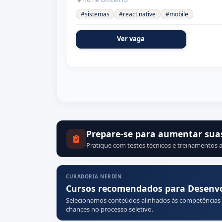
#sistemas
#react native
#mobile
Ver vaga
Prepare-se para aumentar sua
Pratique com testes técnicos e treinamentos a
CURADORIA NERDIN
Cursos recomendados para Desenvolv
Selecionamos conteúdos alinhados às competências
chances no processo seletivo.