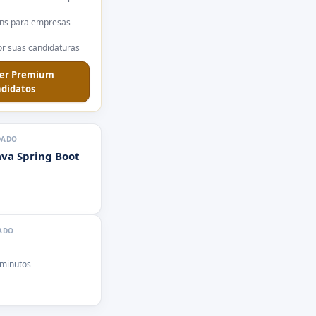
ns para empresas
r suas candidaturas
er Premium
didatos
DADO
ava Spring Boot
ADO
 minutos