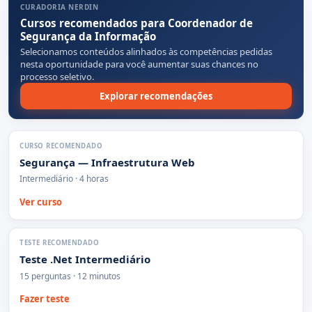
CURADORIA NERDIN
Cursos recomendados para Coordenador de
Segurança da Informação
Selecionamos conteúdos alinhados às competências pedidas
nesta oportunidade para você aumentar suas chances no
processo seletivo.
Explorar recomendações
CURSO RECOMENDADO
Segurança — Infraestrutura Web
Intermediário · 4 horas
Ver curso
TESTE RECOMENDADO
Teste .Net Intermediário
15 perguntas · 12 minutos
Fazer teste