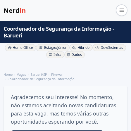
Nerd
in
Coordenador de Segurança da Informação -
Barueri
Home Office
Estágio/Júnior
Híbrido
Dev/Sistemas
Infra
Dados
Home
Vagas
Barueri/SP
Firewall
Coordenador de Segurança da Informação
Agradecemos seu interesse! No momento,
não estamos aceitando novas candidaturas
para esta vaga, mas temos várias outras
oportunidades esperando por você.