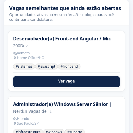
Vagas semelhantes que ainda estão abertas
Oportunidades ativas na mesma área/tecnologia para você
continuar a candidatura.
Desenvolvedor(a) Front-end Angular / Mic
200Dev
Remoto
Home Office/HO
#sistemas
#javascript
#front end
Ver vaga
Administrador(a) Windows Server Sênior |
NerdIn Vagas de TI
Híbrido
São Paulo/SP
#infraestrutura
#windows
#suporte