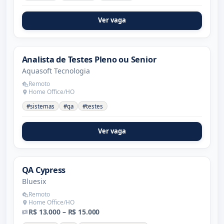
Ver vaga
Analista de Testes Pleno ou Senior
Aquasoft Tecnologia
Remoto
Home Office/HO
#sistemas
#qa
#testes
Ver vaga
QA Cypress
Bluesix
Remoto
Home Office/HO
R$ 13.000 – R$ 15.000