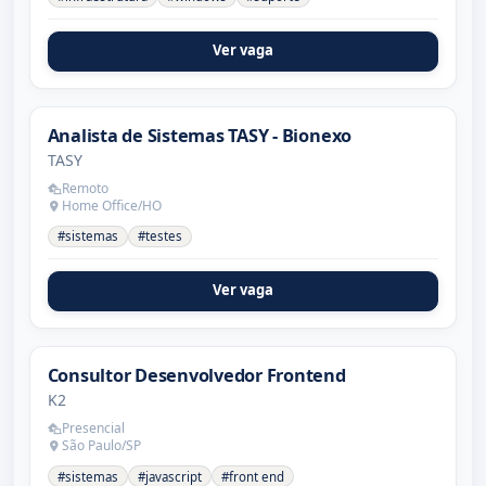
Ver vaga
Analista de Sistemas TASY - Bionexo
TASY
Remoto
Home Office/HO
#sistemas
#testes
Ver vaga
Consultor Desenvolvedor Frontend
K2
Presencial
São Paulo/SP
#sistemas
#javascript
#front end