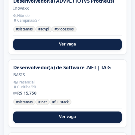
Desenvolvedor(a) ADVPL (TOTVS Protheus)
Inovaxx
Híbrido
Campinas/SP
#sistemas
#advpl
#processos
Ver vaga
Desenvolvedor(a) de Software .NET | IA G
BASIS
Presencial
Curitiba/PR
R$ 15.750
#sistemas
#.net
#full stack
Ver vaga