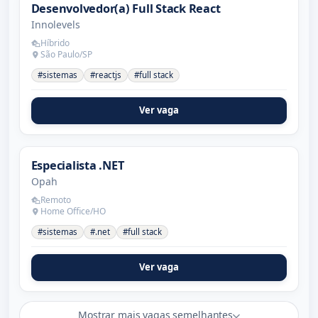
Desenvolvedor(a) Full Stack React
Innolevels
Híbrido
São Paulo/SP
#sistemas
#reactjs
#full stack
Ver vaga
Especialista .NET
Opah
Remoto
Home Office/HO
#sistemas
#.net
#full stack
Ver vaga
Mostrar mais vagas semelhantes