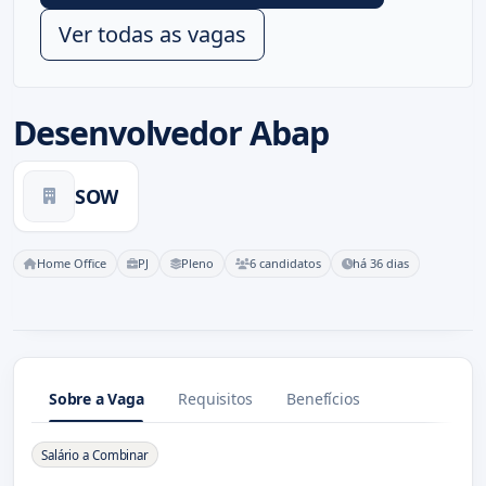
Ver todas as vagas
Desenvolvedor Abap
SOW
Home Office
PJ
Pleno
6 candidatos
há 36 dias
Sobre a Vaga
Requisitos
Benefícios
Sobre a Vaga
Salário a Combinar