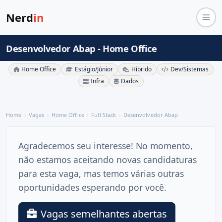
Nerd
in
Desenvolvedor Abap - Home Office
Home Office
Estágio/Júnior
Híbrido
Dev/Sistemas
Infra
Dados
Home
Vagas
Home Office
Full Stack
Desenvolvedor Abap
Agradecemos seu interesse! No momento,
não estamos aceitando novas candidaturas
para esta vaga, mas temos várias outras
oportunidades esperando por você.
Vagas semelhantes abertas