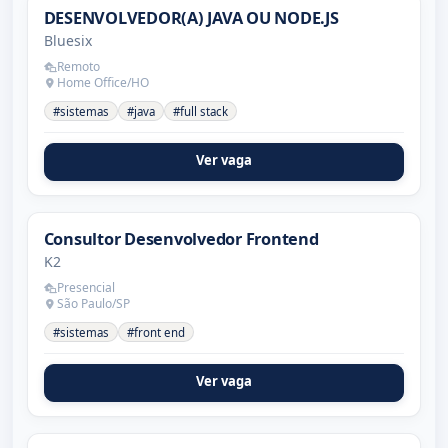
DESENVOLVEDOR(A) JAVA OU NODE.JS
Bluesix
Remoto
Home Office/HO
#sistemas
#java
#full stack
Ver vaga
Consultor Desenvolvedor Frontend
K2
Presencial
São Paulo/SP
#sistemas
#front end
Ver vaga