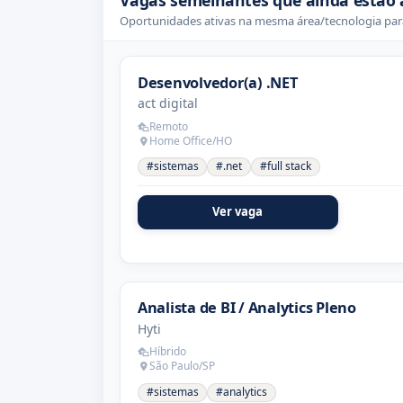
Vagas semelhantes que ainda estão 
Oportunidades ativas na mesma área/tecnologia para
Desenvolvedor(a) .NET
act digital
Remoto
Home Office/HO
#sistemas
#.net
#full stack
Ver vaga
Analista de BI / Analytics Pleno
Hyti
Híbrido
São Paulo/SP
#sistemas
#analytics