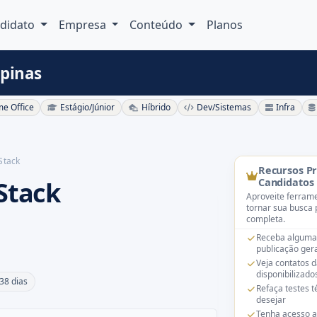
didato
Empresa
Conteúdo
Planos
mpinas
e Office
Estágio/Júnior
Híbrido
Dev/Sistemas
Infra
Stack
Recursos P
Stack
Candidatos
Aproveite ferrame
tornar sua busca 
completa.
Receba alguma
publicação gera
Veja contatos 
disponibilizado
38 dias
Refaça testes 
desejar
Tenha acesso a