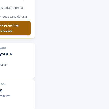
ns para empresas
r suas candidaturas
er Premium
didatos
DADO
ySQL e
horas
ADO
C#
 minutos