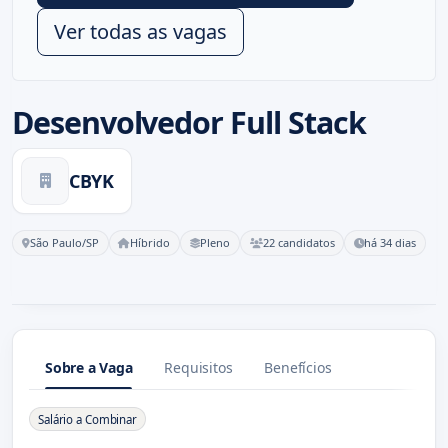
Ver todas as vagas
Desenvolvedor Full Stack
CBYK
São Paulo/SP
Híbrido
Pleno
22 candidatos
há 34 dias
Sobre a Vaga
Requisitos
Benefícios
Sobre a Vaga
Salário a Combinar