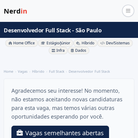
Nerd
in
Desenvolvedor Full Stack - São Paulo
Home Office
Estágio/Júnior
Híbrido
Dev/Sistemas
Infra
Dados
Home
Vagas
Híbrido
Full Stack
Desenvolvedor Full Stack
Agradecemos seu interesse! No momento,
não estamos aceitando novas candidaturas
para esta vaga, mas temos várias outras
oportunidades esperando por você.
Vagas semelhantes abertas