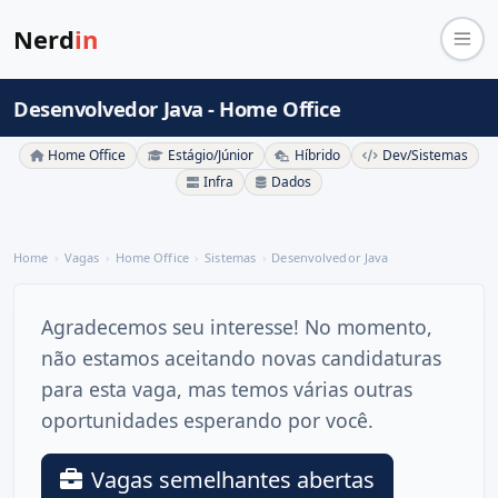
Nerd
in
Desenvolvedor Java - Home Office
Home Office
Estágio/Júnior
Híbrido
Dev/Sistemas
Infra
Dados
Home
Vagas
Home Office
Sistemas
Desenvolvedor Java
Agradecemos seu interesse! No momento,
não estamos aceitando novas candidaturas
para esta vaga, mas temos várias outras
oportunidades esperando por você.
Vagas semelhantes abertas