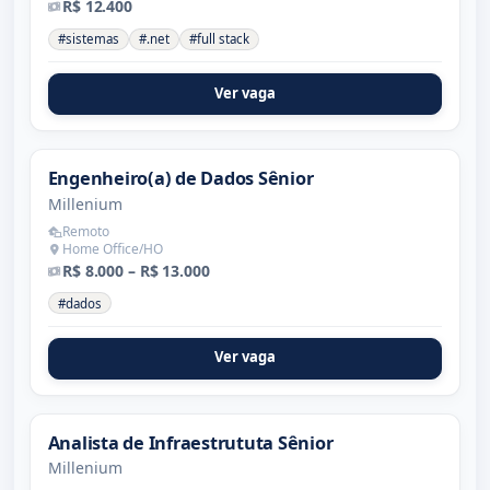
R$ 12.400
#sistemas
#.net
#full stack
Ver vaga
Engenheiro(a) de Dados Sênior
Millenium
Remoto
Home Office/HO
R$ 8.000 – R$ 13.000
#dados
Ver vaga
Analista de Infraestrututa Sênior
Millenium