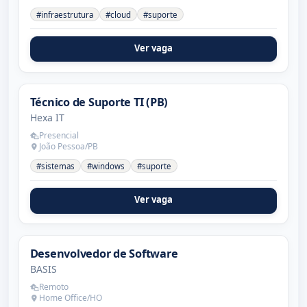
#infraestrutura
#cloud
#suporte
Ver vaga
Técnico de Suporte TI (PB)
Hexa IT
Presencial
João Pessoa/PB
#sistemas
#windows
#suporte
Ver vaga
Desenvolvedor de Software
BASIS
Remoto
Home Office/HO