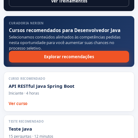
Ver Treinamentos
CURADORIA NERDIN
Cursos recomendados para Desenvolvedor Java
Selecionamos conteúdos alinhados às competências pedidas
nesta oportunidade para você aumentar suas chances no
processo seletivo.
Explorar recomendações
CURSO RECOMENDADO
API RESTful Java Spring Boot
Iniciante · 4 horas
Ver curso
TESTE RECOMENDADO
Teste Java
15 perguntas · 12 minutos