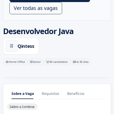
Ver todas as vagas
Desenvolvedor Java
Qintess
Home Office
Senior
40 candidatos
há 36 dias
Sobre a Vaga
Requisitos
Benefícios
Sobre a Vaga
Salário a Combinar