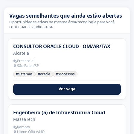
Vagas semelhantes que ainda estão abertas
Oportunidades ativas na mesma área/tecnologia para você
continuar a candidatura.
CONSULTOR ORACLE CLOUD - OM/AR/TAX
Alcateia
Presencial
São Paulo/SP
#sistemas
#oracle
#processos
Ver vaga
Engenheiro (a) de Infraestrutura Cloud
MazzaTech
Remoto
Home Office/HO