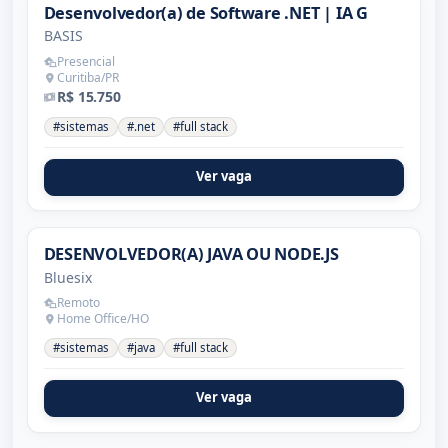
Desenvolvedor(a) de Software .NET | IA G
BASIS
Presencial
Curitiba/PR
R$ 15.750
#sistemas
#.net
#full stack
Ver vaga
DESENVOLVEDOR(A) JAVA OU NODE.JS
Bluesix
Remoto
Home Office/HO
#sistemas
#java
#full stack
Ver vaga