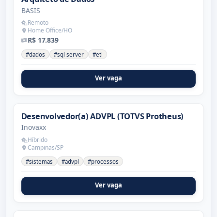
BASIS
Remoto
Home Office/HO
R$ 17.839
#dados
#sql server
#etl
Ver vaga
Desenvolvedor(a) ADVPL (TOTVS Protheus)
Inovaxx
Híbrido
Campinas/SP
#sistemas
#advpl
#processos
Ver vaga