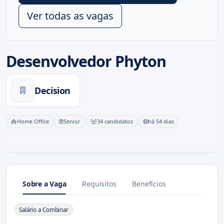
Ver todas as vagas
Desenvolvedor Phyton
Decision
Home Office
Senior
34 candidatos
há 54 dias
Sobre a Vaga
Requisitos
Benefícios
Sobre a Vaga
Salário a Combinar