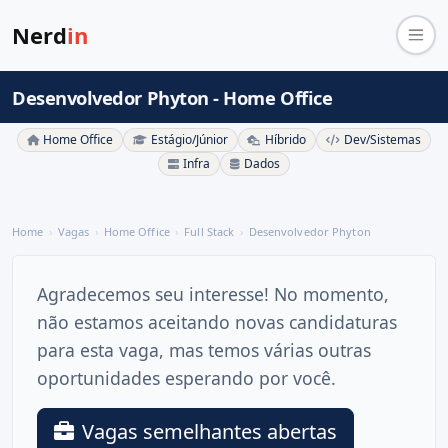
Nerd
in
Desenvolvedor Phyton - Home Office
Home Office
Estágio/Júnior
Híbrido
Dev/Sistemas
Infra
Dados
Home
Vagas
Home Office
Full Stack
Desenvolvedor Phyton
Agradecemos seu interesse! No momento,
não estamos aceitando novas candidaturas
para esta vaga, mas temos várias outras
oportunidades esperando por você.
Vagas semelhantes abertas