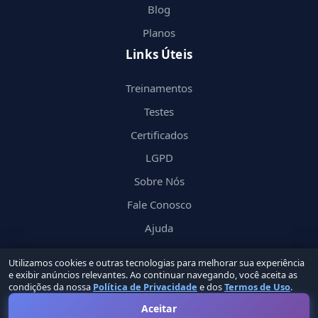
Blog
Planos
Links Úteis
Treinamentos
Testes
Certificados
LGPD
Sobre Nós
Fale Conosco
Ajuda
Utilizamos cookies e outras tecnologias para melhorar sua experiência
e exibir anúncios relevantes. Ao continuar navegando, você aceita as
condições da nossa
Política de Privacidade
e dos
Termos de Uso
.
© 2026 Nerd
in
by Groupin Labs. Todos os direitos reservados.
Aceitar