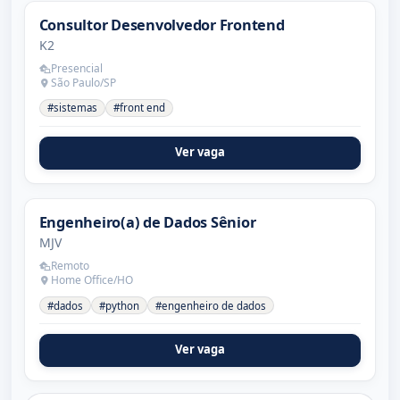
Consultor Desenvolvedor Frontend
K2
Presencial
São Paulo/SP
#sistemas
#front end
Ver vaga
Engenheiro(a) de Dados Sênior
MJV
Remoto
Home Office/HO
#dados
#python
#engenheiro de dados
Ver vaga