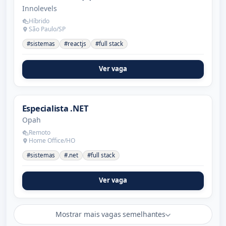
Innolevels
Híbrido
São Paulo/SP
#sistemas
#reactjs
#full stack
Ver vaga
Especialista .NET
Opah
Remoto
Home Office/HO
#sistemas
#.net
#full stack
Ver vaga
Mostrar mais vagas semelhantes