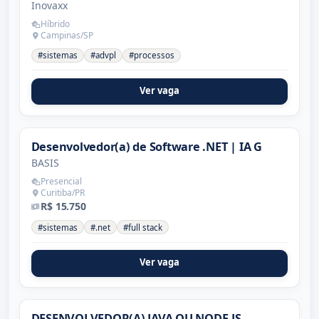
Inovaxx
Híbrido
Campinas/SP
#sistemas
#advpl
#processos
Ver vaga
Desenvolvedor(a) de Software .NET | IA G
BASIS
Presencial
Curitiba/PR
R$ 15.750
#sistemas
#.net
#full stack
Ver vaga
DESENVOLVEDOR(A) JAVA OU NODE.JS