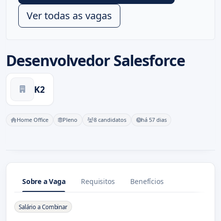
Ver todas as vagas
Desenvolvedor Salesforce
K2
Home Office
Pleno
8 candidatos
há 57 dias
Sobre a Vaga
Requisitos
Benefícios
Sobre a Vaga
Salário a Combinar