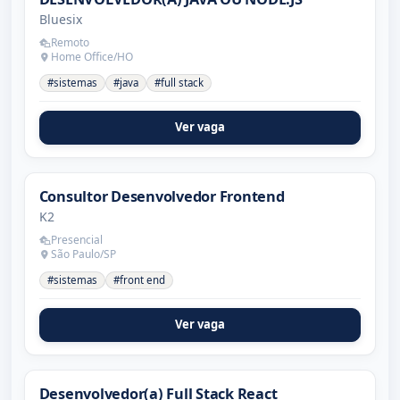
Bluesix
Remoto
Home Office/HO
#sistemas
#java
#full stack
Ver vaga
Consultor Desenvolvedor Frontend
K2
Presencial
São Paulo/SP
#sistemas
#front end
Ver vaga
Desenvolvedor(a) Full Stack React