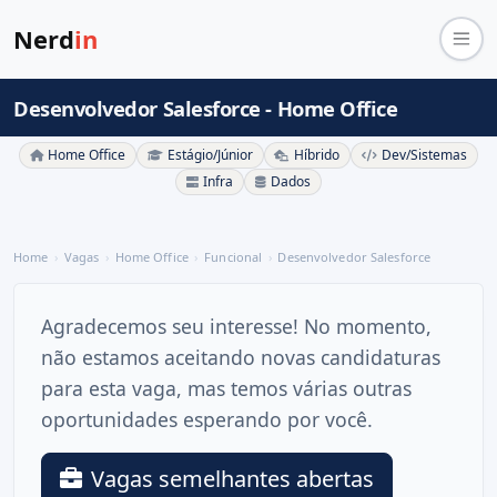
Nerd
in
Desenvolvedor Salesforce - Home Office
Home Office
Estágio/Júnior
Híbrido
Dev/Sistemas
Infra
Dados
Home
Vagas
Home Office
Funcional
Desenvolvedor Salesforce
Agradecemos seu interesse! No momento,
não estamos aceitando novas candidaturas
para esta vaga, mas temos várias outras
oportunidades esperando por você.
Vagas semelhantes abertas