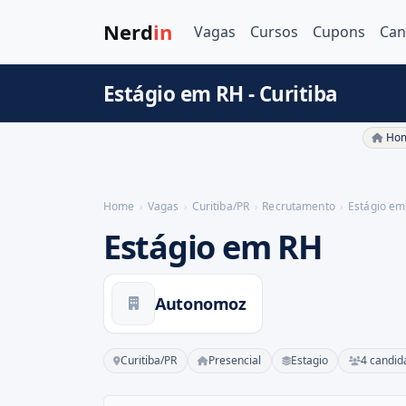
Nerd
in
Vagas
Cursos
Cupons
Can
Estágio em RH - Curitiba
Hom
Home
Vagas
Curitiba/PR
Recrutamento
Estágio em
Estágio em RH
Autonomoz
Curitiba/PR
Presencial
Estagio
4 candid