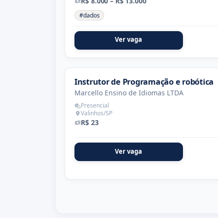
R$ 8.000 – R$ 13.000
#dados
Ver vaga
Instrutor de Programação e robótica
Marcello Ensino de Idiomas LTDA
Presencial
Valinhos/SP
R$ 23
Ver vaga