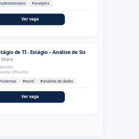
#administrativo
#analytics
Ver vaga
stágio de TI - Estágio – Análise de Sis
 Share
Remoto
Home Office/HO
#sistemas
#excel
#analista de dados
Ver vaga