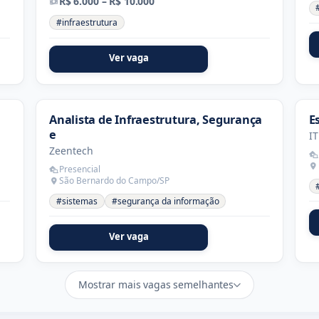
R$ 6.000 – R$ 10.000
#infraestrutura
Ver vaga
Analista de Infraestrutura, Segurança
E
e
IT
Zeentech
Presencial
São Bernardo do Campo/SP
#sistemas
#segurança da informação
Ver vaga
Mostrar mais vagas semelhantes