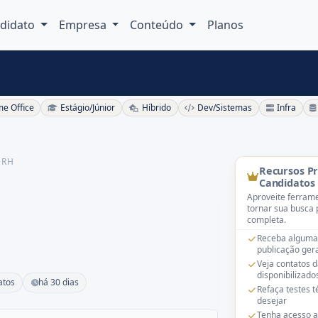
didato
Empresa
Conteúdo
Planos
e Office
Estágio/Júnior
Híbrido
Dev/Sistemas
Infra
 RH
Recursos P
Candidatos
Aproveite ferrame
tornar sua busca 
completa.
Receba alguma
publicação gera
Veja contatos 
disponibilizado
atos
há 30 dias
Refaça testes 
desejar
Tenha acesso a