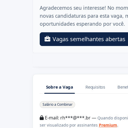
Agradecemos seu interesse! No mom
novas candidaturas para esta vaga, 
oportunidades esperando por você.
Vagas semelhantes abertas
Sobre a Vaga
Requisitos
Benef
Sobre a Vaga
Salário a Combinar
E-mail: rh***@***.br —
Quando disponi
ser visualizado por assinantes
Premium
.