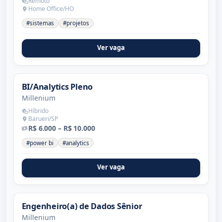
Remoto
Home Office/HO
#sistemas
#projetos
Ver vaga
BI/Analytics Pleno
Millenium
Híbrido
Barueri/SP
R$ 6.000 – R$ 10.000
#power bi
#analytics
Ver vaga
Engenheiro(a) de Dados Sênior
Millenium