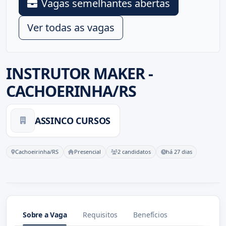
Vagas semelhantes abertas
Ver todas as vagas
INSTRUTOR MAKER -
CACHOERINHA/RS
ASSINCO CURSOS
Cachoeirinha/RS
Presencial
2 candidatos
há 27 dias
Sobre a Vaga
Requisitos
Benefícios