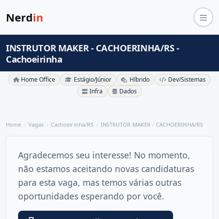
Nerd
in
INSTRUTOR MAKER - CACHOERINHA/RS -
Cachoeirinha
Home Office
Estágio/Júnior
Híbrido
Dev/Sistemas
Infra
Dados
Home
Vagas
Cachoeirinha/RS
INSTRUTOR MAKER - CACHOERINHA/RS
Agradecemos seu interesse! No momento,
não estamos aceitando novas candidaturas
para esta vaga, mas temos várias outras
oportunidades esperando por você.