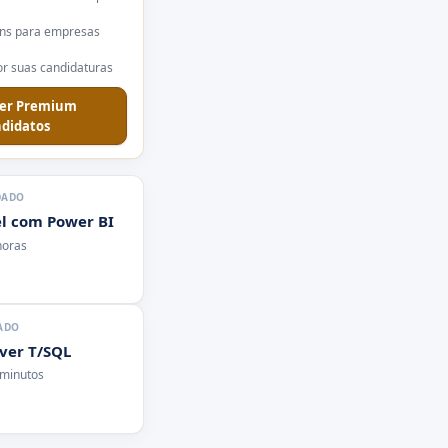
ns para empresas
r suas candidaturas
er Premium
didatos
DADO
l com Power BI
horas
ADO
rver T/SQL
 minutos