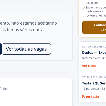
dos testes
Envie mensage
participantes
Gerencie melho
ento, não estamos aceitando
Conhec
mas temos várias outras
Can
CURSO RECOMEN
Ver todas as vagas
Dados — Exce
Intermediário · 4 
Ver curso
TESTE RECOMEND
Teste SQL Se
ícios
15 perguntas · 12
Fazer teste