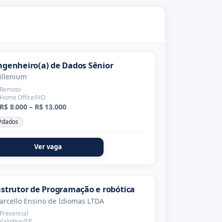
ngenheiro(a) de Dados Sênior
illenium
Remoto
Home Office/HO
R$ 8.000 – R$ 13.000
#dados
Ver vaga
nstrutor de Programação e robótica
arcello Ensino de Idiomas LTDA
Presencial
Valinhos/SP