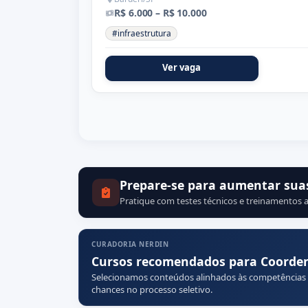
R$ 6.000 – R$ 10.000
#infraestrutura
Ver vaga
Prepare-se para aumentar sua
Pratique com testes técnicos e treinamentos a
CURADORIA NERDIN
Cursos recomendados para Coorden
Selecionamos conteúdos alinhados às competências
chances no processo seletivo.