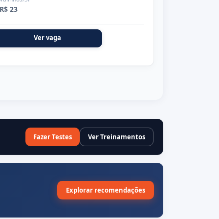
R$ 23
Ver vaga
Fazer Testes
Ver Treinamentos
Explorar recomendações