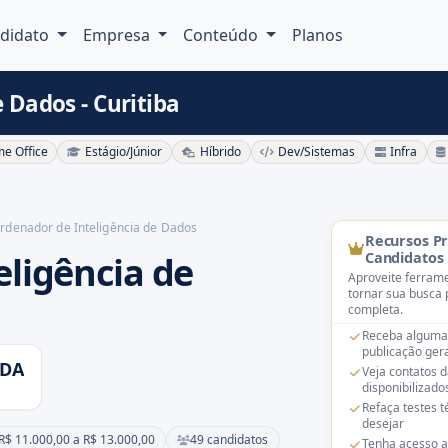
didato
Empresa
Conteúdo
Planos
 Dados - Curitiba
e Office
Estágio/Júnior
Híbrido
Dev/Sistemas
Infra
rdenador de Inteligência de Dados
Recursos P
ligência de
Candidatos
Aproveite ferrame
tornar sua busca 
completa.
Receba alguma
publicação gera
TDA
Veja contatos 
disponibilizado
Refaça testes 
desejar
R$ 11.000,00 a R$ 13.000,00
49 candidatos
Tenha acesso a