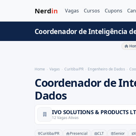
Nerd
in
Vagas
Cursos
Cupons
Can
Coordenador de Inteligência de
Hom
Home
Vagas
Curitiba/PR
Engenheiro de Dados
Coo
Coordenador de Inte
Dados
IVO SOLUTIONS & PRODUCTS L
12 Vagas Ativas
Curitiba/PR
Presencial
CLT
Senior