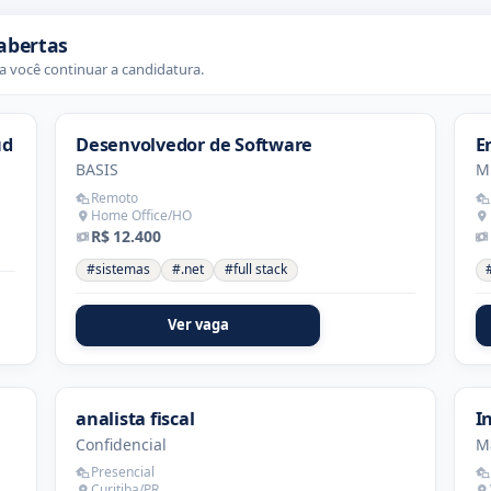
abertas
 você continuar a candidatura.
ud
Desenvolvedor de Software
E
BASIS
M
Remoto
Home Office/HO
R$ 12.400
#sistemas
#.net
#full stack
Ver vaga
analista fiscal
I
Confidencial
M
Presencial
Curitiba/PR