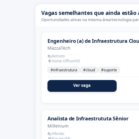
Vagas semelhantes que ainda estão 
Oportunidades ativas na mesma área/tecnologia para
Engenheiro (a) de Infraestrutura Clo
MazzaTech
Remoto
Home Office/HO
#infraestrutura
#cloud
#suporte
Ver vaga
Analista de Infraestrututa Sênior
Millenium
Híbrido
Barueri/SP