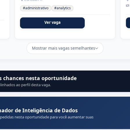
#administrativo
#analytics
Ver vaga
Mostrar mais vagas semelhantes
s chances nesta oportunidade
linhados ao perfil desta vaga.
ador de Inteligência de Dados
 pedidas nesta oportunidade para você aumentar suas