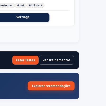
#sistemas
#.net
#full stack
Ver vaga
Fazer Testes
Ver Treinamentos
Explorar recomendações