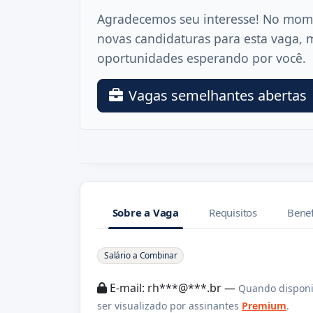
Agradecemos seu interesse! No mom
novas candidaturas para esta vaga, 
oportunidades esperando por você.
Vagas semelhantes abertas
Sobre a Vaga
Requisitos
Benef
Sobre a Vaga
Salário a Combinar
E-mail: rh***@***.br —
Quando disponi
ser visualizado por assinantes
Premium
.