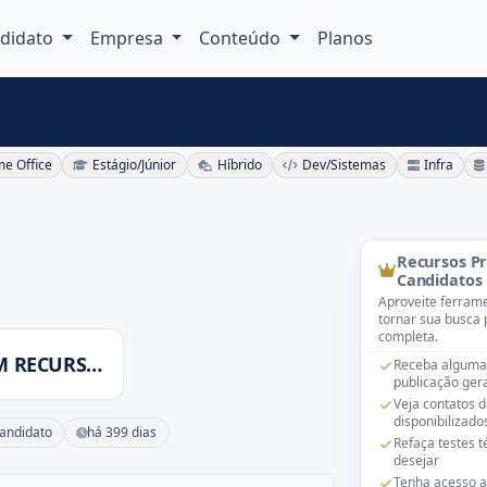
didato
Empresa
Conteúdo
Planos
e Office
Estágio/Júnior
Híbrido
Dev/Sistemas
Infra
o
Recursos P
Candidatos
Aproveite ferrame
tornar sua busca 
completa.
APPLYI BRASIL CONSULTORIA EM RECURSOS HUMANOS E TE
Receba alguma
publicação gera
Veja contatos 
disponibilizado
candidato
há 399 dias
Refaça testes 
desejar
Tenha acesso a