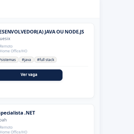
ESENVOLVEDOR(A) JAVA OU NODE.JS
uesix
Remoto
Home Office/HO
#sistemas
#java
#full stack
Ver vaga
specialista .NET
pah
Remoto
Home Office/HO