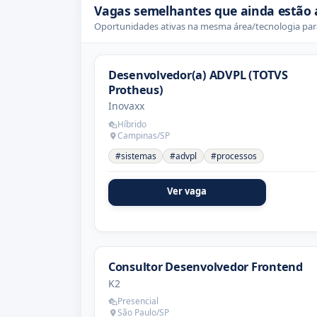
Vagas semelhantes que ainda estão 
Oportunidades ativas na mesma área/tecnologia para
Desenvolvedor(a) ADVPL (TOTVS
Protheus)
Inovaxx
Híbrido
Campinas/SP
#sistemas
#advpl
#processos
Ver vaga
Consultor Desenvolvedor Frontend
K2
Presencial
São Paulo/SP