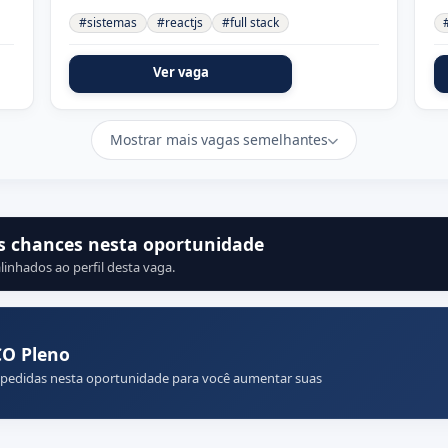
#sistemas
#reactjs
#full stack
Ver vaga
Mostrar mais vagas semelhantes
s chances nesta oportunidade
linhados ao perfil desta vaga.
CO Pleno
 pedidas nesta oportunidade para você aumentar suas