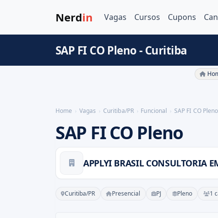
Nerd
in
Vagas
Cursos
Cupons
Can
SAP FI CO Pleno - Curitiba
Hom
Home
Vagas
Curitiba/PR
Funcional
SAP FI CO Plen
SAP FI CO Pleno
Curitiba/PR
Presencial
PJ
Pleno
1 