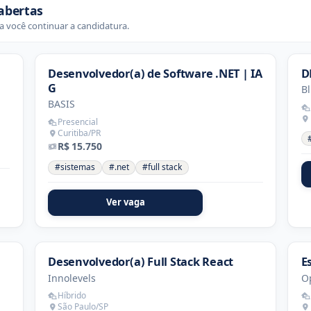
abertas
 você continuar a candidatura.
Desenvolvedor(a) de Software .NET | IA
D
G
Bl
BASIS
Presencial
Curitiba/PR
R$ 15.750
#sistemas
#.net
#full stack
Ver vaga
Desenvolvedor(a) Full Stack React
E
Innolevels
O
Híbrido
São Paulo/SP