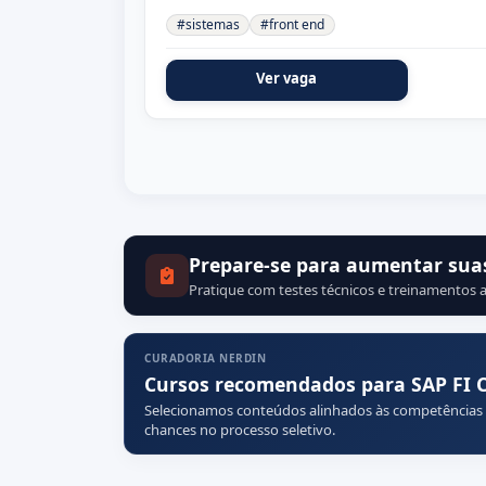
#sistemas
#front end
Ver vaga
Prepare-se para aumentar sua
Pratique com testes técnicos e treinamentos a
CURADORIA NERDIN
Cursos recomendados para SAP FI 
Selecionamos conteúdos alinhados às competências
chances no processo seletivo.