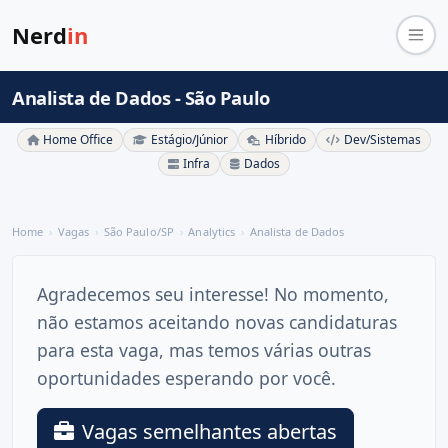
Nerd
in
Analista de Dados - São Paulo
Home Office
Estágio/Júnior
Híbrido
Dev/Sistemas
Infra
Dados
Home
Vagas
São Paulo/SP
Analytics
Analista de Dados
Agradecemos seu interesse! No momento,
não estamos aceitando novas candidaturas
para esta vaga, mas temos várias outras
oportunidades esperando por você.
Vagas semelhantes abertas