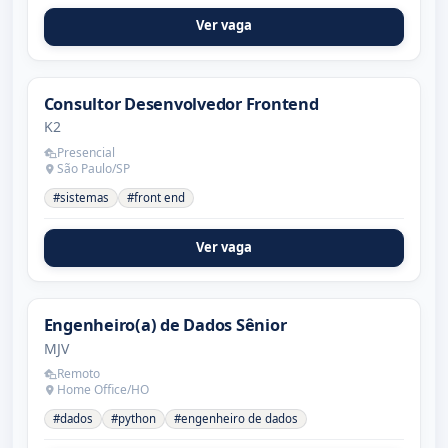
Ver vaga
Consultor Desenvolvedor Frontend
K2
Presencial
São Paulo/SP
#sistemas
#front end
Ver vaga
Engenheiro(a) de Dados Sênior
MJV
Remoto
Home Office/HO
#dados
#python
#engenheiro de dados