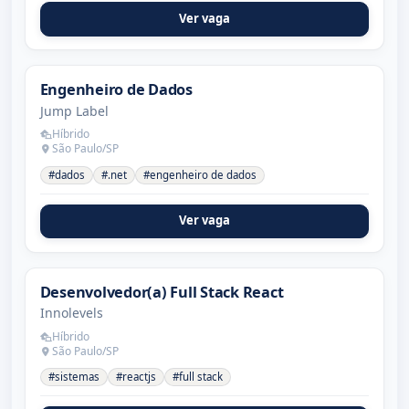
Ver vaga
Engenheiro de Dados
Jump Label
Híbrido
São Paulo/SP
#dados
#.net
#engenheiro de dados
Ver vaga
Desenvolvedor(a) Full Stack React
Innolevels
Híbrido
São Paulo/SP
#sistemas
#reactjs
#full stack