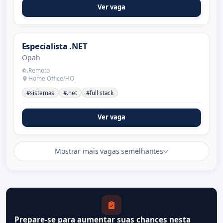
Ver vaga
Especialista .NET
Opah
Remoto
Home Office/HO
#sistemas
#.net
#full stack
Ver vaga
Mostrar mais vagas semelhantes
Prepare-se para aumentar suas chances nesta