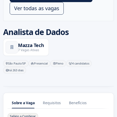
Ver todas as vagas
Analista de Dados
Mazza Tech
7 Vagas Ativas
São Paulo/SP
Presencial
Pleno
4 candidatos
há 263 dias
Sobre a Vaga
Requisitos
Benefícios
Sobre a Vaga
Salário a Combinar