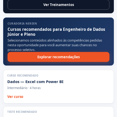
Ver Treinamentos
CURADORIA NERDIN
Cursos recomendados para Engenheiro de Dados
Júnior e Pleno
Selecionamos conteúdos alinhados às competências pedidas
nesta oportunidade para você aumentar suas chances no
processo seletivo.
Explorar recomendações
CURSO RECOMENDADO
Dados — Excel com Power BI
Intermediário · 4 horas
Ver curso
TESTE RECOMENDADO