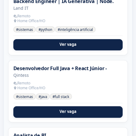
Backend Engineer | IA Generativa | Node.
Land IT
Remoto
Home Office/HO
#sistemas
#python
#inteligência artificial
Ver vaga
Desenvolvedor Full Java + React Júnior -
Qintess
Remoto
Home Office/HO
#sistemas
#java
#full stack
Ver vaga
Analista de BI