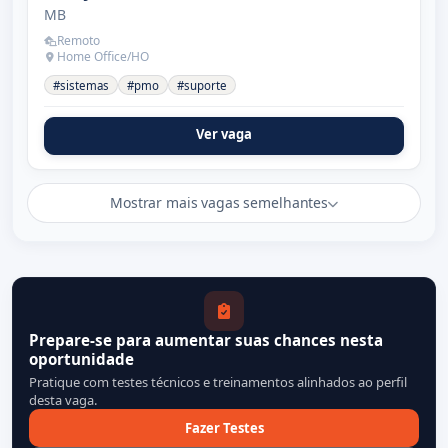
MB
Remoto
Home Office/HO
#sistemas
#pmo
#suporte
Ver vaga
Mostrar mais vagas semelhantes
Prepare-se para aumentar suas chances nesta
oportunidade
Pratique com testes técnicos e treinamentos alinhados ao perfil
desta vaga.
Fazer Testes