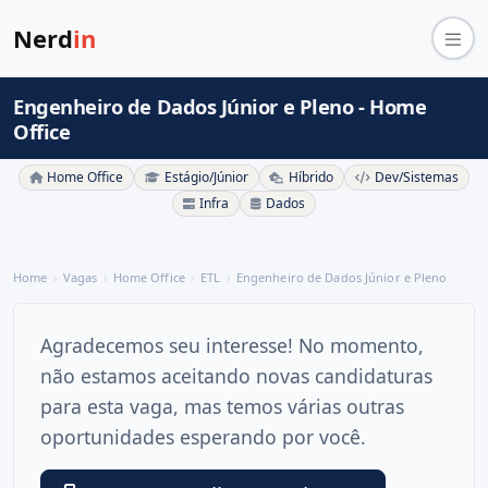
Nerd
in
Engenheiro de Dados Júnior e Pleno - Home
Office
Home Office
Estágio/Júnior
Híbrido
Dev/Sistemas
Infra
Dados
Home
Vagas
Home Office
ETL
Engenheiro de Dados Júnior e Pleno
Agradecemos seu interesse! No momento,
não estamos aceitando novas candidaturas
para esta vaga, mas temos várias outras
oportunidades esperando por você.