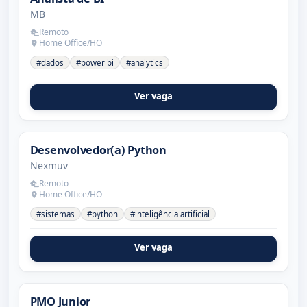
MB
Remoto
Home Office/HO
#dados
#power bi
#analytics
Ver vaga
Desenvolvedor(a) Python
Nexmuv
Remoto
Home Office/HO
#sistemas
#python
#inteligência artificial
Ver vaga
PMO Junior