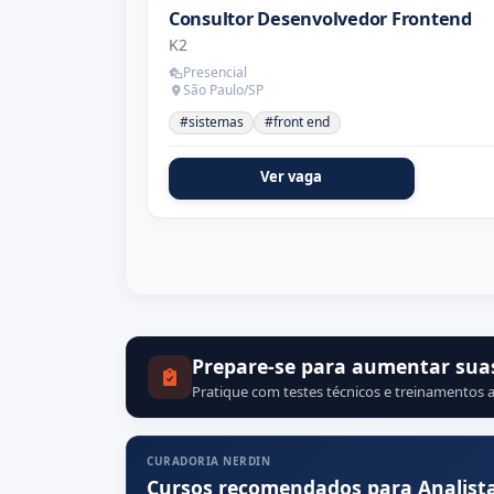
Consultor Desenvolvedor Frontend
K2
Presencial
São Paulo/SP
#sistemas
#front end
Ver vaga
Prepare-se para aumentar sua
Pratique com testes técnicos e treinamentos a
CURADORIA NERDIN
Cursos recomendados para Analist