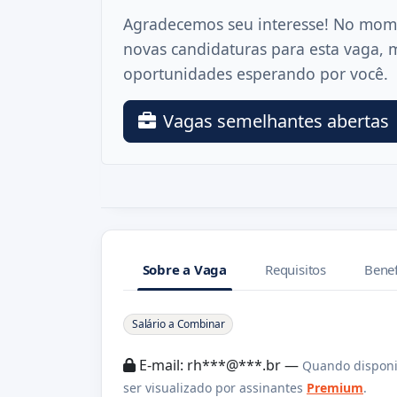
Agradecemos seu interesse! No mom
novas candidaturas para esta vaga, 
oportunidades esperando por você.
Vagas semelhantes abertas
Sobre a Vaga
Requisitos
Benef
Sobre a Vaga
Salário a Combinar
E-mail: rh***@***.br —
Quando disponi
ser visualizado por assinantes
Premium
.