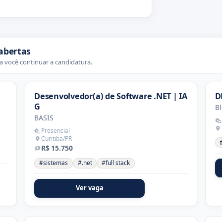
abertas
 você continuar a candidatura.
Desenvolvedor(a) de Software .NET | IA
D
G
Bl
BASIS
Presencial
Curitiba/PR
R$ 15.750
#sistemas
#.net
#full stack
Ver vaga