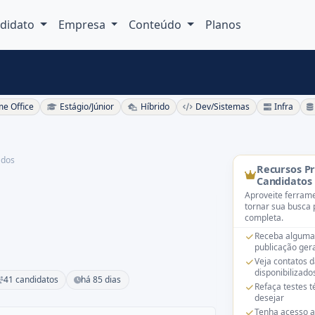
didato
Empresa
Conteúdo
Planos
e Office
Estágio/Júnior
Híbrido
Dev/Sistemas
Infra
ados
Recursos P
Candidatos
Aproveite ferrame
tornar sua busca 
completa.
Receba alguma
publicação gera
Veja contatos 
disponibilizado
41 candidatos
há 85 dias
Refaça testes 
desejar
Tenha acesso a