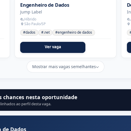
Engenheiro de Dados
D
Jump Label
In
Híbrido
São Paulo/SP
#dados
#.net
#engenheiro de dados
Ver vaga
Mostrar mais vagas semelhantes
s chances nesta oportunidade
linhados ao perfil desta vaga.
a de Dados