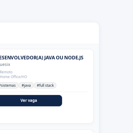
ESENVOLVEDOR(A) JAVA OU NODE.JS
uesix
Remoto
Home Office/HO
#sistemas
#java
#full stack
Ver vaga