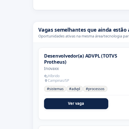
Vagas semelhantes que ainda estão 
Oportunidades ativas na mesma área/tecnologia para
Desenvolvedor(a) ADVPL (TOTVS
Protheus)
Inovaxx
Híbrido
Campinas/SP
#sistemas
#advpl
#processos
Ver vaga