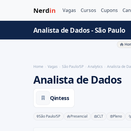
Nerd
in
Vagas
Cursos
Cupons
Can
Analista de Dados - São Paulo
Hom
Home
Vagas
São Paulo/SP
Analytics
Analista de D
Analista de Dados
Qintess
São Paulo/SP
Presencial
CLT
Pleno