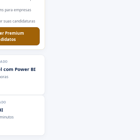
ns para empresas
r suas candidaturas
er Premium
didatos
DADO
l com Power BI
horas
ADO
BI
 minutos