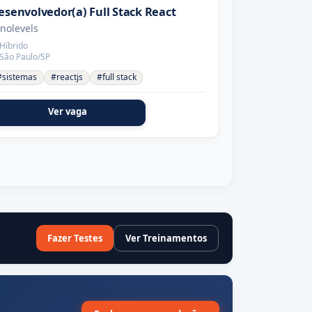
esenvolvedor(a) Full Stack React
nolevels
Híbrido
São Paulo/SP
#sistemas
#reactjs
#full stack
Ver vaga
Fazer Testes
Ver Treinamentos