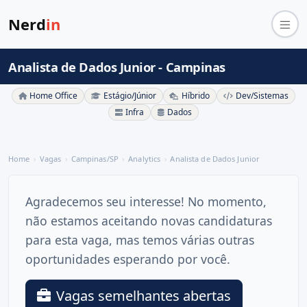
Nerd
in
Analista de Dados Junior - Campinas
Home Office
Estágio/Júnior
Híbrido
Dev/Sistemas
Infra
Dados
Home
Vagas
Campinas/SP
Analytics
Analista de Dados Junior
Agradecemos seu interesse! No momento,
não estamos aceitando novas candidaturas
para esta vaga, mas temos várias outras
oportunidades esperando por você.
Vagas semelhantes abertas