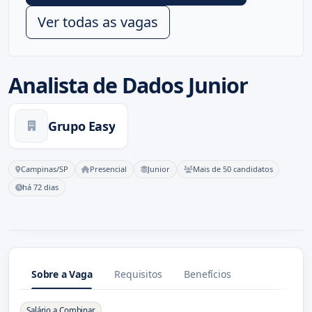
Ver todas as vagas
Analista de Dados Junior
Grupo Easy
Campinas/SP
Presencial
Junior
Mais de 50 candidatos
há 72 dias
Sobre a Vaga
Requisitos
Benefícios
Sobre a Vaga
Salário a Combinar