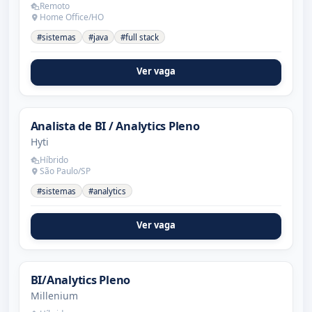
Remoto
Home Office/HO
#sistemas
#java
#full stack
Ver vaga
Analista de BI / Analytics Pleno
Hyti
Híbrido
São Paulo/SP
#sistemas
#analytics
Ver vaga
BI/Analytics Pleno
Millenium