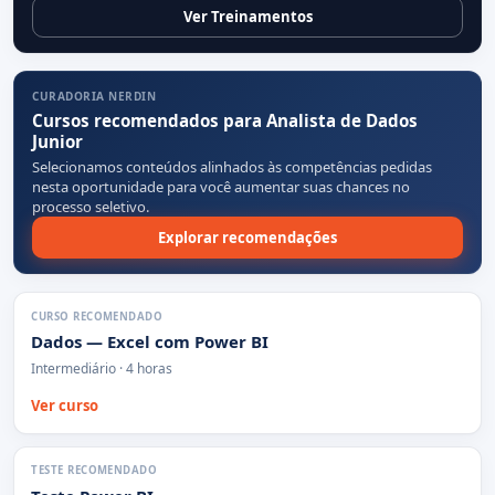
Ver Treinamentos
CURADORIA NERDIN
Cursos recomendados para Analista de Dados
Junior
Selecionamos conteúdos alinhados às competências pedidas
nesta oportunidade para você aumentar suas chances no
processo seletivo.
Explorar recomendações
CURSO RECOMENDADO
Dados — Excel com Power BI
Intermediário · 4 horas
Ver curso
TESTE RECOMENDADO