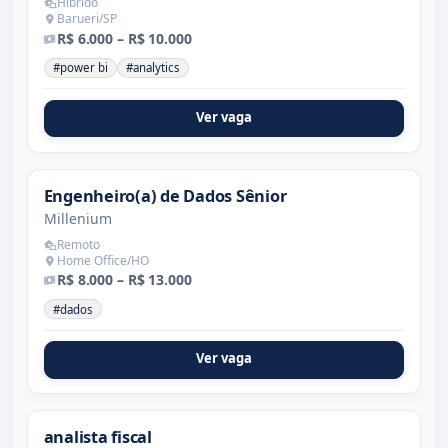
Híbrido
Barueri/SP
R$ 6.000 – R$ 10.000
#power bi
#analytics
Ver vaga
Engenheiro(a) de Dados Sênior
Millenium
Remoto
Home Office/HO
R$ 8.000 – R$ 13.000
#dados
Ver vaga
analista fiscal