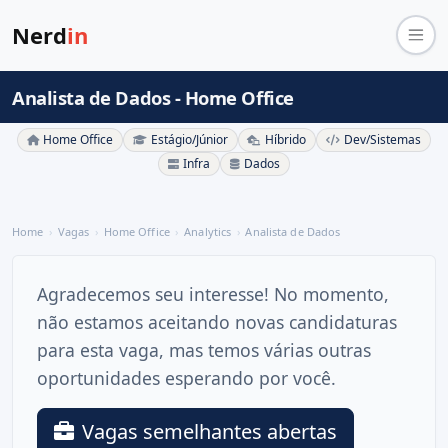
Nerd
in
Analista de Dados - Home Office
Home Office
Estágio/Júnior
Híbrido
Dev/Sistemas
Infra
Dados
Home
Vagas
Home Office
Analytics
Analista de Dados
Agradecemos seu interesse! No momento,
não estamos aceitando novas candidaturas
para esta vaga, mas temos várias outras
oportunidades esperando por você.
Vagas semelhantes abertas