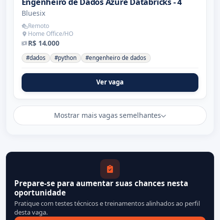
Engenheiro de Dados Azure Databricks - 4
Bluesix
Remoto
Home Office/HO
R$ 14.000
#dados
#python
#engenheiro de dados
Ver vaga
Mostrar mais vagas semelhantes
Prepare-se para aumentar suas chances nesta
oportunidade
Pratique com testes técnicos e treinamentos alinhados ao perfil
desta vaga.