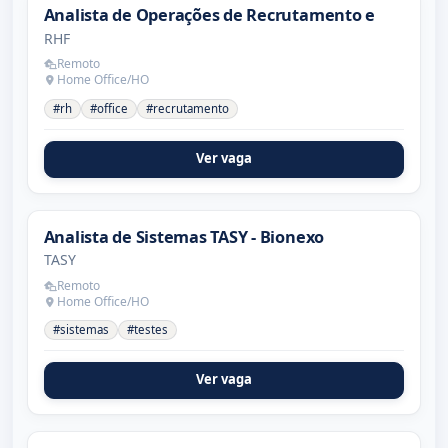
Analista de Operações de Recrutamento e
RHF
Remoto
Home Office/HO
#rh
#office
#recrutamento
Ver vaga
Analista de Sistemas TASY - Bionexo
TASY
Remoto
Home Office/HO
#sistemas
#testes
Ver vaga