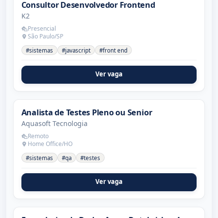
Consultor Desenvolvedor Frontend
K2
Presencial
São Paulo/SP
#sistemas
#javascript
#front end
Ver vaga
Analista de Testes Pleno ou Senior
Aquasoft Tecnologia
Remoto
Home Office/HO
#sistemas
#qa
#testes
Ver vaga