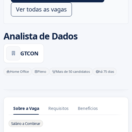
Ver todas as vagas
Analista de Dados
GTCON
Home Office
Pleno
Mais de 50 candidatos
há 75 dias
Sobre a Vaga
Requisitos
Benefícios
Sobre a Vaga
Salário a Combinar