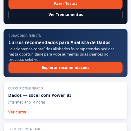
Fazer Testes
Ver Treinamentos
CURADORIA NERDIN
Cursos recomendados para Analista de Dados
Selecionamos conteúdos alinhados às competências pedidas
nesta oportunidade para você aumentar suas chances no
processo seletivo.
Explorar recomendações
CURSO RECOMENDADO
Dados — Excel com Power BI
Intermediário · 4 horas
Ver curso
TESTE RECOMENDADO