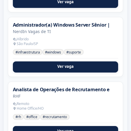
Ver vaga
Administrador(a) Windows Server Sênior |
NerdIn Vagas de TI
Híbrido
São Paulo/SP
#infraestrutura
#windows
#suporte
Ver vaga
Analista de Operações de Recrutamento e
RHF
Remoto
Home Office/HO
#rh
#office
#recrutamento