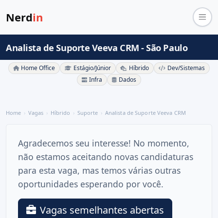
Nerd
in
Analista de Suporte Veeva CRM - São Paulo
Home Office
Estágio/Júnior
Híbrido
Dev/Sistemas
Infra
Dados
Home
Vagas
Híbrido
Suporte
Analista de Suporte Veeva CRM
Agradecemos seu interesse! No momento,
não estamos aceitando novas candidaturas
para esta vaga, mas temos várias outras
oportunidades esperando por você.
Vagas semelhantes abertas