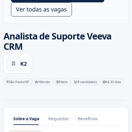
Ver todas as vagas
Analista de Suporte Veeva
CRM
K2
São Paulo/SP
Híbrido
Pleno
8 candidatos
há 33 dias
Sobre a Vaga
Requisitos
Benefícios