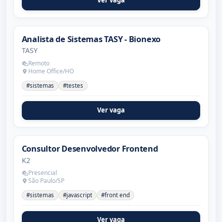
Ver vaga
Analista de Sistemas TASY - Bionexo
TASY
Remoto
Home Office/HO
#sistemas
#testes
Ver vaga
Consultor Desenvolvedor Frontend
K2
Presencial
São Paulo/SP
#sistemas
#javascript
#front end
Ver vaga