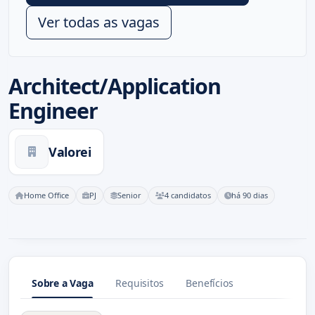
Ver todas as vagas
Architect/Application
Engineer
Valorei
Home Office
PJ
Senior
4 candidatos
há 90 dias
Sobre a Vaga
Requisitos
Benefícios