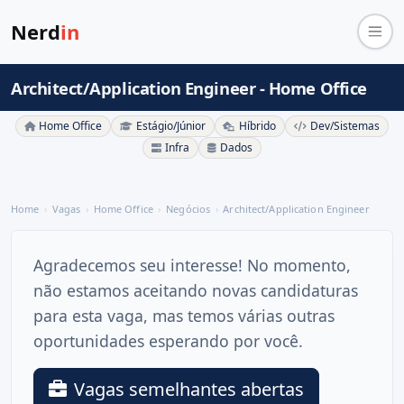
Nerd
in
Architect/Application Engineer - Home Office
Home Office
Estágio/Júnior
Híbrido
Dev/Sistemas
Infra
Dados
Home
Vagas
Home Office
Negócios
Architect/Application Engineer
Agradecemos seu interesse! No momento,
não estamos aceitando novas candidaturas
para esta vaga, mas temos várias outras
oportunidades esperando por você.
Vagas semelhantes abertas