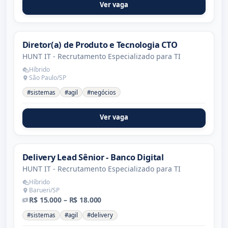
Ver vaga
Diretor(a) de Produto e Tecnologia CTO
HUNT IT - Recrutamento Especializado para TI
Híbrido
São Paulo/SP
#sistemas
#agil
#negócios
Ver vaga
Delivery Lead Sênior - Banco Digital
HUNT IT - Recrutamento Especializado para TI
Híbrido
Barueri/SP
R$ 15.000 – R$ 18.000
#sistemas
#agil
#delivery