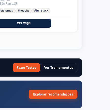
São Paulo/SP
#sistemas
#reactjs
#full stack
Ver vaga
Fazer Testes
Ver Treinamentos
Explorar recomendações