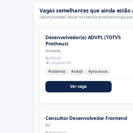
Vagas semelhantes que ainda estão 
Oportunidades ativas na mesma área/tecnologia para
Desenvolvedor(a) ADVPL (TOTVS
Protheus)
Inovaxx
Híbrido
Campinas/SP
#sistemas
#advpl
#processos
Ver vaga
Consultor Desenvolvedor Frontend
K2
Presencial