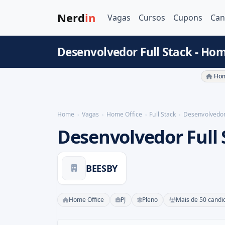
Nerd
in
Vagas
Cursos
Cupons
Can
Desenvolvedor Full Stack - Hom
Hom
Home
Vagas
Home Office
Full Stack
Desenvolvedor 
Desenvolvedor Full 
BEESBY
Home Office
PJ
Pleno
Mais de 50 candi