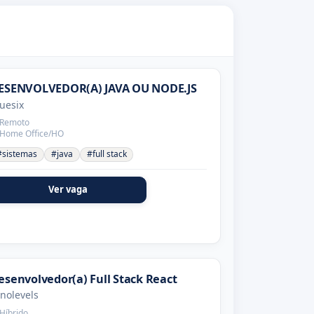
ESENVOLVEDOR(A) JAVA OU NODE.JS
uesix
Remoto
Home Office/HO
#sistemas
#java
#full stack
Ver vaga
esenvolvedor(a) Full Stack React
nolevels
Híbrido