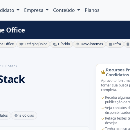
didato
Empresa
Conteúdo
Planos
e Office
e Office
Estágio/Júnior
Híbrido
Dev/Sistemas
Infra
Full Stack
Recursos P
Stack
Candidatos
Aproveite ferrame
tornar sua busca 
completa.
Receba alguma
publicação gera
Veja contatos 
disponibilizado
datos
há 60 dias
Refaça testes 
desejar
Tenha acesso a