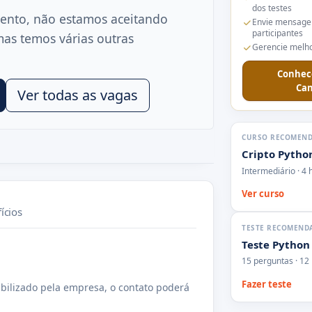
dos testes
ento, não estamos aceitando
Envie mensage
participantes
mas temos várias outras
Gerencie melho
Conhec
Can
Ver todas as vagas
CURSO RECOMEN
Cripto Pytho
Intermediário · 4 
Ver curso
ícios
TESTE RECOMEND
Teste Python
15 perguntas · 12
Fazer teste
bilizado pela empresa, o contato poderá