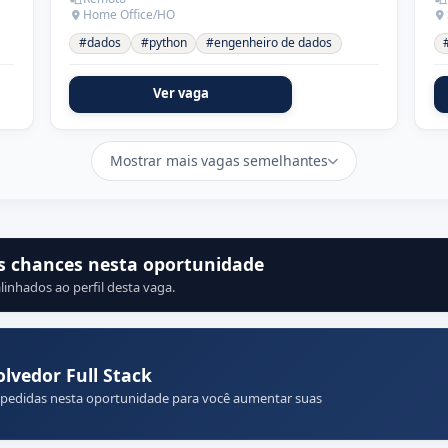
Home Office/HO
#dados
#python
#engenheiro de dados
Ver vaga
Mostrar mais vagas semelhantes
s chances nesta oportunidade
linhados ao perfil desta vaga.
vedor Full Stack
 pedidas nesta oportunidade para você aumentar suas