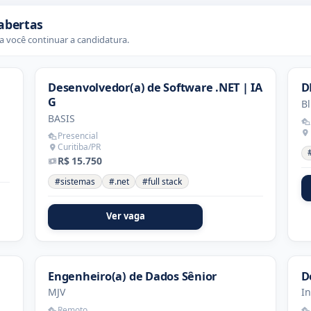
abertas
 você continuar a candidatura.
Desenvolvedor(a) de Software .NET | IA
D
G
Bl
BASIS
Presencial
Curitiba/PR
R$ 15.750
#sistemas
#.net
#full stack
Ver vaga
Engenheiro(a) de Dados Sênior
D
MJV
In
Remoto