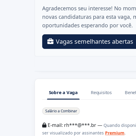
Agradecemos seu interesse! No mom
novas candidaturas para esta vaga, 
oportunidades esperando por você.
Vagas semelhantes abertas
Sobre a Vaga
Requisitos
Benef
Sobre a Vaga
Salário a Combinar
E-mail: rh***@***.br —
Quando disponi
ser visualizado por assinantes
Premium
.