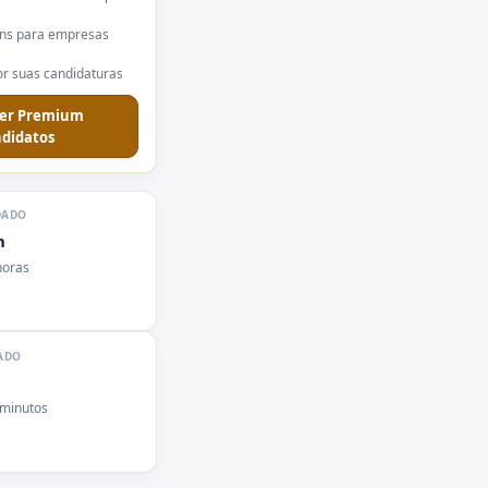
ns para empresas
r suas candidaturas
er Premium
didatos
DADO
n
horas
ADO
 minutos