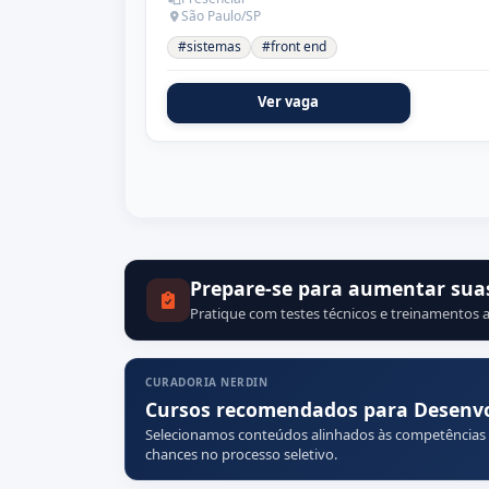
São Paulo/SP
#sistemas
#front end
Ver vaga
Prepare-se para aumentar sua
Pratique com testes técnicos e treinamentos a
CURADORIA NERDIN
Cursos recomendados para Desenvol
Selecionamos conteúdos alinhados às competências
chances no processo seletivo.