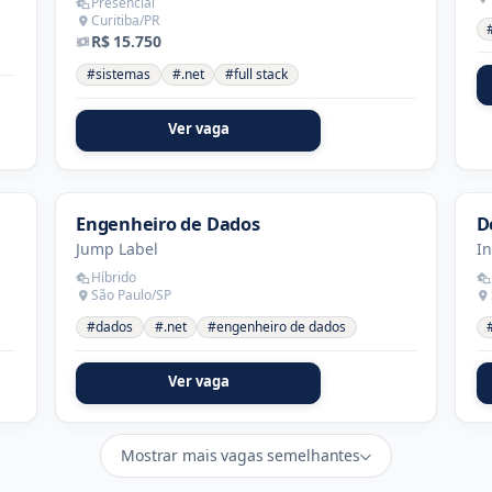
Presencial
Curitiba/PR
R$ 15.750
#sistemas
#.net
#full stack
Ver vaga
Engenheiro de Dados
D
Jump Label
In
Híbrido
São Paulo/SP
#dados
#.net
#engenheiro de dados
Ver vaga
Mostrar mais vagas semelhantes