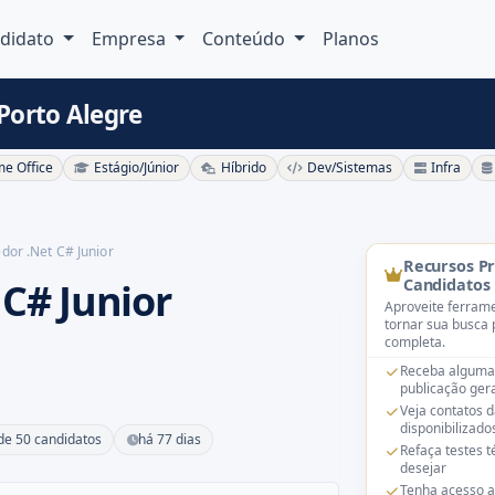
didato
Empresa
Conteúdo
Planos
Porto Alegre
e Office
Estágio/Júnior
Híbrido
Dev/Sistemas
Infra
dor .Net C# Junior
Recursos P
C# Junior
Candidatos
Aproveite ferrame
tornar sua busca 
completa.
Receba alguma
publicação gera
Veja contatos 
disponibilizado
de 50 candidatos
há 77 dias
Refaça testes 
desejar
Tenha acesso a