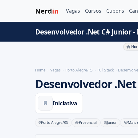
Nerd
in
Vagas
Cursos
Cupons
Can
Desenvolvedor .Net C# Junior - 
Hom
Home
Vagas
Porto Alegre/RS
Full Stack
Desenvolve
Desenvolvedor .Net 
Iniciativa
Porto Alegre/RS
Presencial
Junior
Mais 