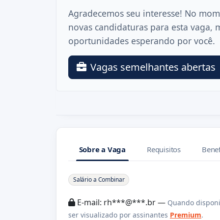
Agradecemos seu interesse! No mom
novas candidaturas para esta vaga, 
oportunidades esperando por você.
Vagas semelhantes abertas
Sobre a Vaga
Requisitos
Benef
Sobre a Vaga
Salário a Combinar
E-mail: rh***@***.br —
Quando disponi
ser visualizado por assinantes
Premium
.