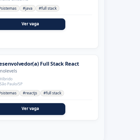
#sistemas
#java
#full stack
Ver vaga
esenvolvedor(a) Full Stack React
nolevels
Híbrido
São Paulo/SP
#sistemas
#reactjs
#full stack
Ver vaga