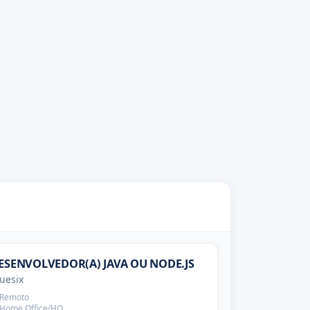
ESENVOLVEDOR(A) JAVA OU NODE.JS
uesix
Remoto
Home Office/HO