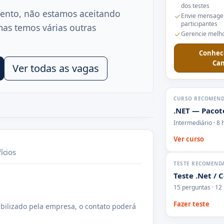
dos testes
ento, não estamos aceitando
Envie mensage
participantes
mas temos várias outras
Gerencie melho
Conhec
Can
Ver todas as vagas
CURSO RECOMEN
.NET — Pacote
Intermediário · 8 
Ver curso
ícios
TESTE RECOMEND
Teste .Net / 
15 perguntas · 12
Fazer teste
bilizado pela empresa, o contato poderá