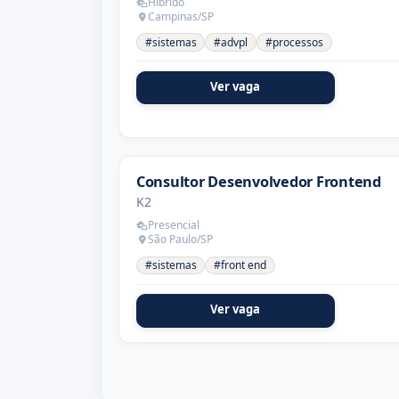
Híbrido
Campinas/SP
#sistemas
#advpl
#processos
Ver vaga
Consultor Desenvolvedor Frontend
K2
Presencial
São Paulo/SP
#sistemas
#front end
Ver vaga