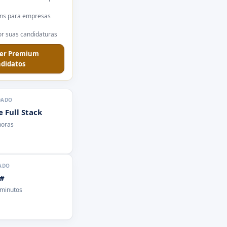
ns para empresas
r suas candidaturas
er Premium
didatos
DADO
 Full Stack
horas
ADO
C#
 minutos