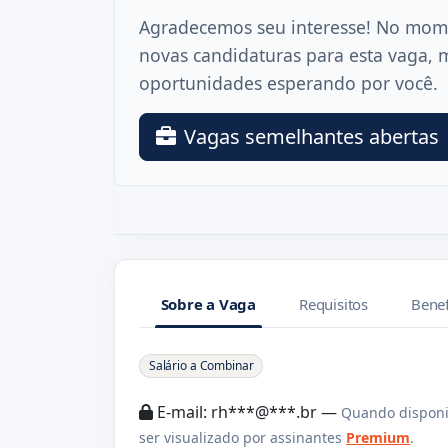
Agradecemos seu interesse! No mom
novas candidaturas para esta vaga, 
oportunidades esperando por você.
Vagas semelhantes abertas
Sobre a Vaga
Requisitos
Benef
Sobre a Vaga
Salário a Combinar
E-mail: rh***@***.br —
Quando disponi
ser visualizado por assinantes
Premium
.