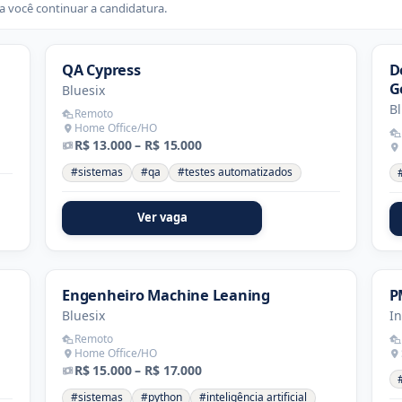
 você continuar a candidatura.
QA Cypress
D
G
Bluesix
Bl
Remoto
Home Office/HO
R$ 13.000 – R$ 15.000
#sistemas
#qa
#testes automatizados
Ver vaga
Engenheiro Machine Leaning
P
Bluesix
I
Remoto
Home Office/HO
R$ 15.000 – R$ 17.000
#sistemas
#python
#inteligência artificial