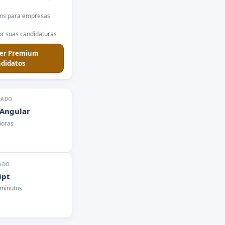
ns para empresas
r suas candidaturas
er Premium
didatos
DADO
 Angular
horas
ADO
ipt
 minutos