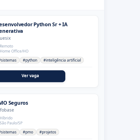
esenvolvedor Python Sr + IA
enerativa
uesix
Remoto
Home Office/HO
#sistemas
#python
#inteligência artificial
Ver vaga
MO Seguros
nfobase
Híbrido
São Paulo/SP
#sistemas
#pmo
#projetos