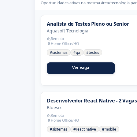
Oportunidades ativas na mesma área/tecnologia para
Analista de Testes Pleno ou Senior
Aquasoft Tecnologia
Remoto
Home Office/HO
#sistemas
#qa
#testes
Ver vaga
Desenvolvedor React Native - 2 Vagas
Bluesix
Remoto
Home Office/HO
#sistemas
#react native
#mobile