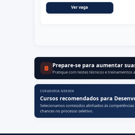
Ver vaga
Prepare-se para aumentar sua
Pratique com testes técnicos e treinamentos a
CURADORIA NERDIN
Cursos recomendados para Desenv
Selecionamos conteúdos alinhados às competências
chances no processo seletivo.