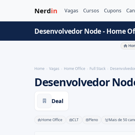
Nerd
in
Vagas
Cursos
Cupons
Can
Desenvolvedor Node - Home Of
Hom
Home
Vagas
Home Office
Full Stack
Desenvolvedo
Desenvolvedor Nod
Deal
Home Office
CLT
Pleno
Mais de 50 can