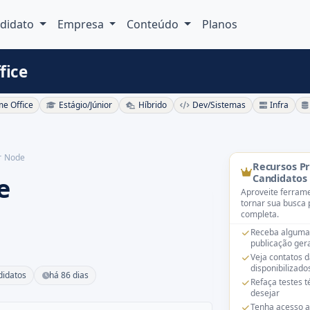
didato
Empresa
Conteúdo
Planos
fice
e Office
Estágio/Júnior
Híbrido
Dev/Sistemas
Infra
r Node
Recursos P
e
Candidatos
Aproveite ferrame
tornar sua busca 
completa.
Receba alguma
publicação gera
Veja contatos 
disponibilizado
didatos
há 86 dias
Refaça testes 
desejar
Tenha acesso a