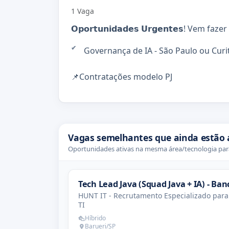
1 Vaga
𝗢𝗽𝗼𝗿𝘁𝘂𝗻𝗶𝗱𝗮𝗱𝗲𝘀 𝗨𝗿𝗴𝗲𝗻𝘁𝗲𝘀! Ve
Governança de IA - São Paulo ou Curitiba - (
📌Contratações modelo PJ
Vagas semelhantes que ainda estão 
Oportunidades ativas na mesma área/tecnologia para
Tech Lead Java (Squad Java + IA) - Ban
HUNT IT - Recrutamento Especializado para
TI
Híbrido
Barueri/SP