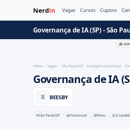
Nerd
in
Vagas
Cursos
Cupons
Can
Governança de IA (SP) - São Pa
Hom
Home
Vagas
São Paulo/SP
Inteligência Artificial
Go
Governança de IA (S
BEESBY
São Paulo/SP
Presencial
Pleno
3 candid