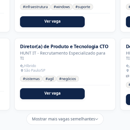
#infraestrutura
#windows
#suporte
Ver vaga
Diretor(a) de Produto e Tecnologia CTO
D
HUNT IT - Recrutamento Especializado para
HU
TI
TI
Híbrido
São Paulo/SP
#sistemas
#agil
#negócios
Ver vaga
Mostrar mais vagas semelhantes