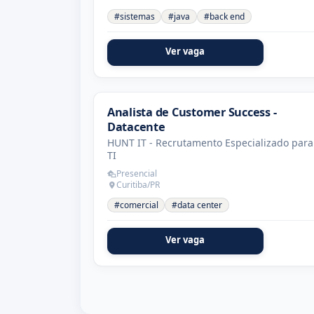
#sistemas
#java
#back end
Ver vaga
Analista de Customer Success -
Datacente
HUNT IT - Recrutamento Especializado para
TI
Presencial
Curitiba/PR
#comercial
#data center
Ver vaga