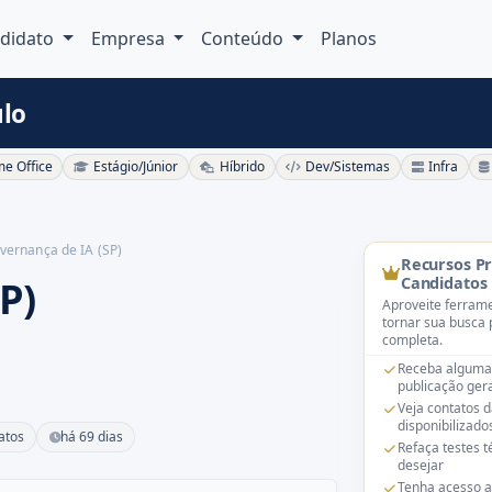
didato
Empresa
Conteúdo
Planos
ulo
e Office
Estágio/Júnior
Híbrido
Dev/Sistemas
Infra
vernança de IA (SP)
Recursos P
P)
Candidatos
Aproveite ferrame
tornar sua busca 
completa.
Receba alguma
publicação gera
Veja contatos 
disponibilizado
atos
há 69 dias
Refaça testes 
desejar
Tenha acesso a