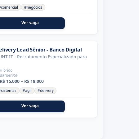
#comercial
#negócios
Ver vaga
elivery Lead Sênior - Banco Digital
NT IT - Recrutamento Especializado para
Híbrido
Barueri/SP
R$ 15.000 – R$ 18.000
#sistemas
#agil
#delivery
Ver vaga