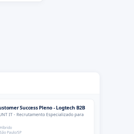
ustomer Success Pleno - Logtech B2B
NT IT - Recrutamento Especializado para
Híbrido
São Paulo/SP