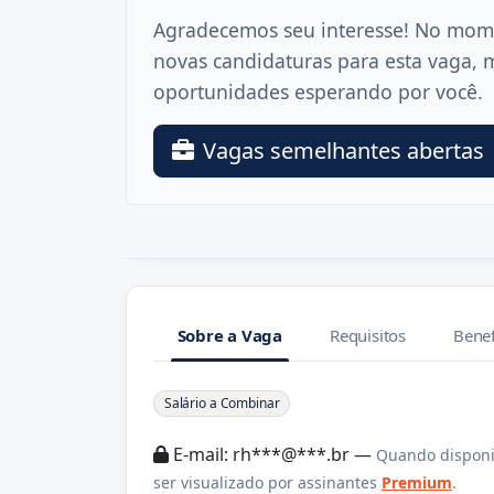
Agradecemos seu interesse! No mom
novas candidaturas para esta vaga, 
oportunidades esperando por você.
Vagas semelhantes abertas
Sobre a Vaga
Requisitos
Benef
Sobre a Vaga
Salário a Combinar
E-mail: rh***@***.br —
Quando disponi
ser visualizado por assinantes
Premium
.