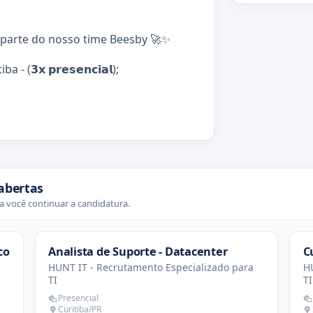
m fazer parte do nosso time Beesby 🚀✨
𝟯𝘅 𝗽𝗿𝗲𝘀𝗲𝗻𝗰𝗶𝗮𝗹);
abertas
 você continuar a candidatura.
co
Analista de Suporte - Datacenter
C
HUNT IT - Recrutamento Especializado para
HU
TI
TI
Presencial
Curitiba/PR