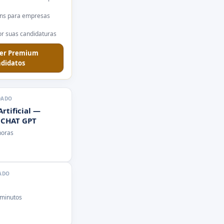
ns para empresas
r suas candidaturas
er Premium
didatos
DADO
Artificial —
 CHAT GPT
horas
ADO
 minutos