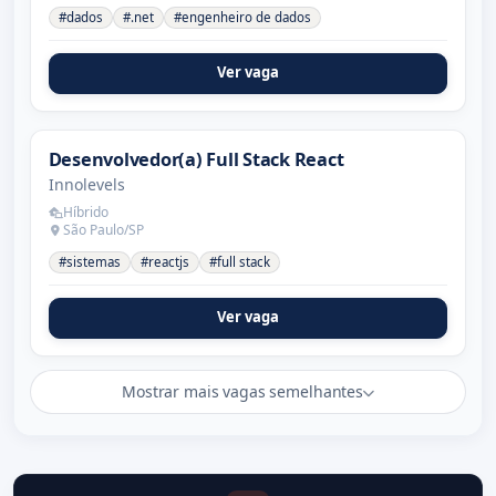
#dados
#.net
#engenheiro de dados
Ver vaga
Desenvolvedor(a) Full Stack React
Innolevels
Híbrido
São Paulo/SP
#sistemas
#reactjs
#full stack
Ver vaga
Mostrar mais vagas semelhantes