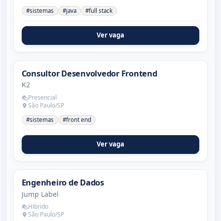
#sistemas
#java
#full stack
Ver vaga
Consultor Desenvolvedor Frontend
K2
Presencial
São Paulo/SP
#sistemas
#front end
Ver vaga
Engenheiro de Dados
Jump Label
Híbrido
São Paulo/SP