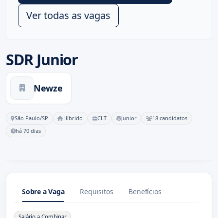
Ver todas as vagas
SDR Junior
Newze
São Paulo/SP
Híbrido
CLT
Junior
18 candidatos
há 70 dias
Sobre a Vaga
Requisitos
Benefícios
Sobre a Vaga
Salário a Combinar