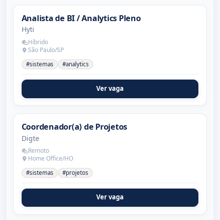
Analista de BI / Analytics Pleno
Hyti
Híbrido
São Paulo/SP
#sistemas
#analytics
Ver vaga
Coordenador(a) de Projetos
Digte
Remoto
Home Office/HO
#sistemas
#projetos
Ver vaga