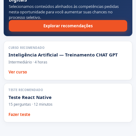
Selecionamos conteúdos alinhados às competências pedidas
nesta oportunidade para você aumentar suas chances no
processo seletivo.
Explorar recomendações
CURSO RECOMENDADO
Inteligência Artificial — Treinamento CHAT GPT
Intermediário · 4 horas
Ver curso
TESTE RECOMENDADO
Teste React Native
15 perguntas · 12 minutos
Fazer teste