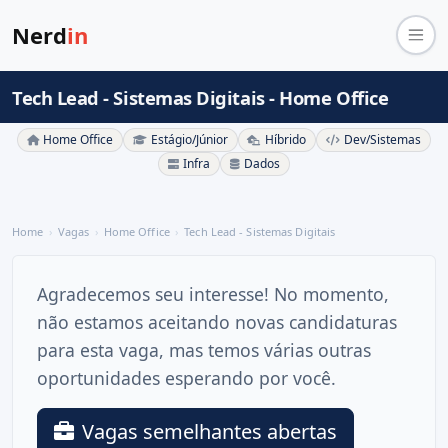
Nerd
in
Tech Lead - Sistemas Digitais - Home Office
Home Office
Estágio/Júnior
Híbrido
Dev/Sistemas
Infra
Dados
Home
Vagas
Home Office
Tech Lead - Sistemas Digitais
Agradecemos seu interesse! No momento,
não estamos aceitando novas candidaturas
para esta vaga, mas temos várias outras
oportunidades esperando por você.
Vagas semelhantes abertas