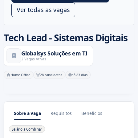
Ver todas as vagas
Tech Lead - Sistemas Digitais
Globalsys Soluções em TI
2 Vagas Ativas
Home Office
28 candidatos
há 83 dias
Sobre a Vaga
Requisitos
Benefícios
Sobre a Vaga
Salário a Combinar