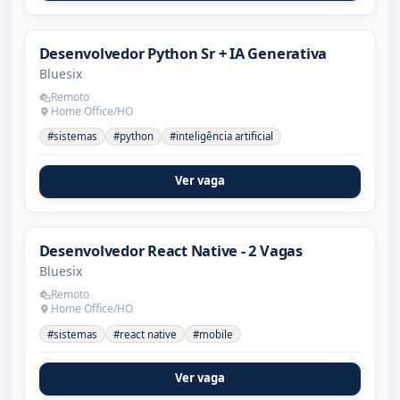
Desenvolvedor Python Sr + IA Generativa
Bluesix
Remoto
Home Office/HO
#sistemas
#python
#inteligência artificial
Ver vaga
Desenvolvedor React Native - 2 Vagas
Bluesix
Remoto
Home Office/HO
#sistemas
#react native
#mobile
Ver vaga