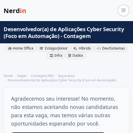
Nerd
in
Desenvolvedor(a) de Aplicações Cyber Security
(Foco em Automação) - Contagem
Home Office
Estágio/Júnior
Híbrido
Dev/Sistemas
Infra
Dados
Home
Vagas
Contagem/MG
Segurança
Desenvolvedor(a) de Aplicações Cyber Security (Foco em Automação)
Agradecemos seu interesse! No momento,
não estamos aceitando novas candidaturas
para esta vaga, mas temos várias outras
oportunidades esperando por você.