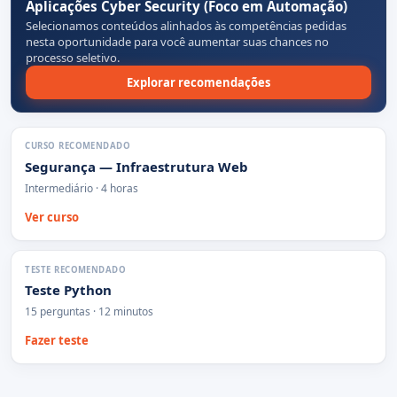
Aplicações Cyber Security (Foco em Automação)
Selecionamos conteúdos alinhados às competências pedidas
nesta oportunidade para você aumentar suas chances no
processo seletivo.
Explorar recomendações
CURSO RECOMENDADO
Segurança — Infraestrutura Web
Intermediário · 4 horas
Ver curso
TESTE RECOMENDADO
Teste Python
15 perguntas · 12 minutos
Fazer teste