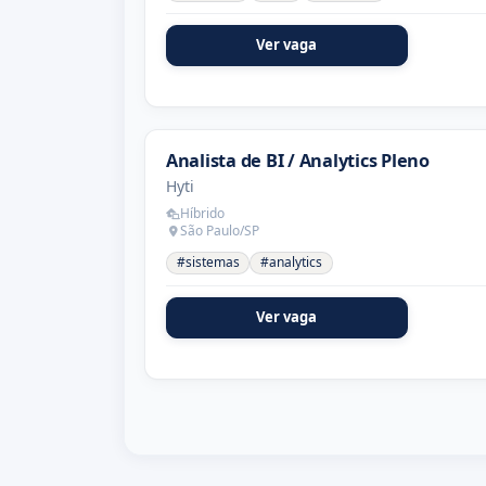
Ver vaga
Analista de BI / Analytics Pleno
Hyti
Híbrido
São Paulo/SP
#sistemas
#analytics
Ver vaga