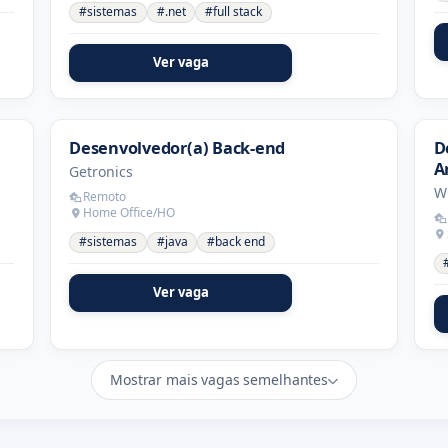
#sistemas
#.net
#full stack
Ver vaga
Desenvolvedor(a) Back-end
D
Ar
Getronics
W
Remoto
Home Office/HO
#sistemas
#java
#back end
Ver vaga
Mostrar mais vagas semelhantes