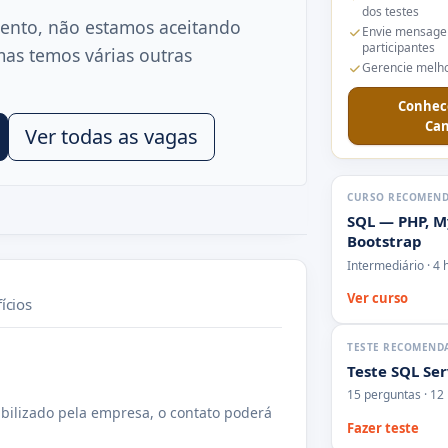
dos testes
ento, não estamos aceitando
Envie mensage
participantes
mas temos várias outras
Gerencie melho
Conhec
Can
Ver todas as vagas
CURSO RECOMEN
SQL — PHP, M
Bootstrap
Intermediário · 4 
Ver curso
ícios
TESTE RECOMEND
Teste SQL Se
15 perguntas · 12
bilizado pela empresa, o contato poderá
Fazer teste