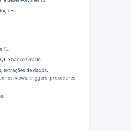
ara desenvolvimento.
luções.
 TI.
QL e banco Oracle.
s, extrações de dados,
ries, views, triggers, procedures,
s.