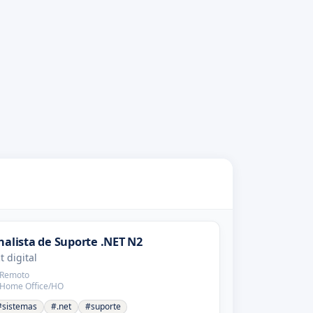
nalista de Suporte .NET N2
t digital
Remoto
Home Office/HO
#sistemas
#.net
#suporte