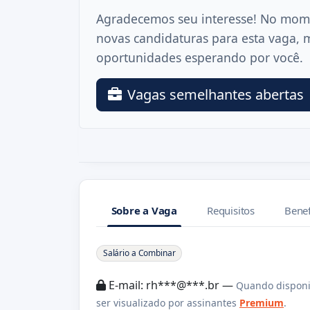
Agradecemos seu interesse! No mom
novas candidaturas para esta vaga, 
oportunidades esperando por você.
Vagas semelhantes abertas
Sobre a Vaga
Requisitos
Benef
Sobre a Vaga
Salário a Combinar
E-mail: rh***@***.br —
Quando disponi
ser visualizado por assinantes
Premium
.