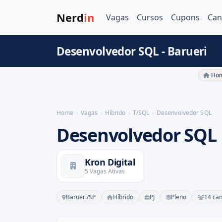
Nerd
in
Vagas
Cursos
Cupons
Can
Desenvolvedor SQL - Barueri
Hom
Home
Vagas
Híbrido
T/SQL
Desenvolvedor SQL
Desenvolvedor SQL
Kron Digital
5 Vagas Ativas
Barueri/SP
Híbrido
PJ
Pleno
14 can