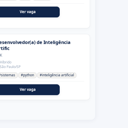
Ver vaga
esenvolvedor(a) de Inteligência
tific
K
Híbrido
São Paulo/SP
#sistemas
#python
#inteligência artificial
Ver vaga