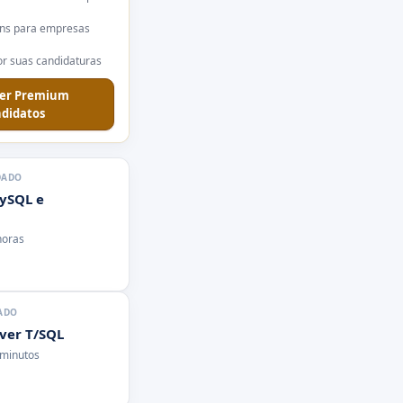
ns para empresas
r suas candidaturas
er Premium
didatos
DADO
ySQL e
horas
ADO
rver T/SQL
 minutos