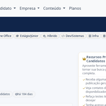
didato
Empresa
Conteúdo
Planos
e Office
Estágio/Júnior
Híbrido
Dev/Sistemas
Infra
Recursos P
Candidatos
Aproveite ferrame
tornar sua busca 
completa.
Receba alguma
publicação gera
Veja contatos 
disponibilizado
didatos
há 184 dias
Refaça testes 
desejar
Tenha acesso a