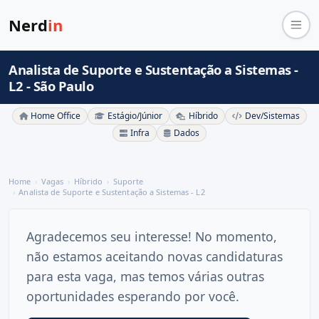
Nerd
in
Analista de Suporte e Sustentação a Sistemas -
L2 - São Paulo
Home Office
Estágio/Júnior
Híbrido
Dev/Sistemas
Infra
Dados
Home
Vagas
Híbrido
Suporte
Analista de Suporte e Sustentação a Sistemas - L2
Agradecemos seu interesse! No momento,
não estamos aceitando novas candidaturas
para esta vaga, mas temos várias outras
oportunidades esperando por você.