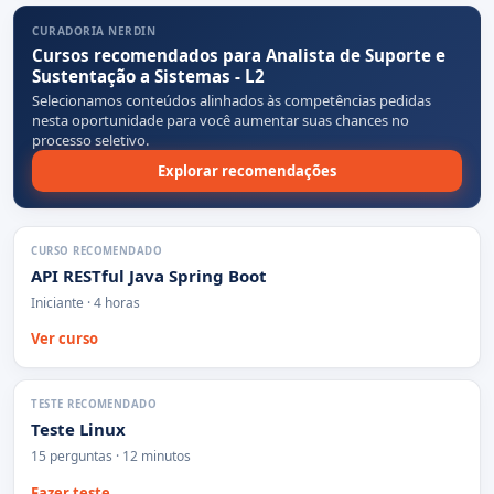
CURADORIA NERDIN
Cursos recomendados para Analista de Suporte e
Sustentação a Sistemas - L2
Selecionamos conteúdos alinhados às competências pedidas
nesta oportunidade para você aumentar suas chances no
processo seletivo.
Explorar recomendações
CURSO RECOMENDADO
API RESTful Java Spring Boot
Iniciante · 4 horas
Ver curso
TESTE RECOMENDADO
Teste Linux
15 perguntas · 12 minutos
Fazer teste