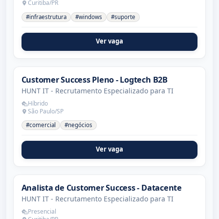
Curitiba/PR
#infraestrutura
#windows
#suporte
Ver vaga
Customer Success Pleno - Logtech B2B
HUNT IT - Recrutamento Especializado para TI
Híbrido
São Paulo/SP
#comercial
#negócios
Ver vaga
Analista de Customer Success - Datacente
HUNT IT - Recrutamento Especializado para TI
Presencial