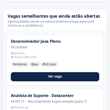
Vagas semelhantes que ainda estão abertas
Oportunidades ativas na mesma área/tecnologia para você
continuar a candidatura.
Desenvolvedor Java Pleno
Tecmaster
Remoto
Home Office/HO
#sistemas
#java
#full stack
Ver vaga
Analista de Suporte - Datacenter
HUNT IT - Recrutamento Especializado para TI
Presencial