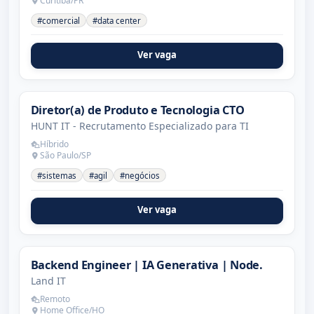
Curitiba/PR
#comercial
#data center
Ver vaga
Diretor(a) de Produto e Tecnologia CTO
HUNT IT - Recrutamento Especializado para TI
Híbrido
São Paulo/SP
#sistemas
#agil
#negócios
Ver vaga
Backend Engineer | IA Generativa | Node.
Land IT
Remoto
Home Office/HO