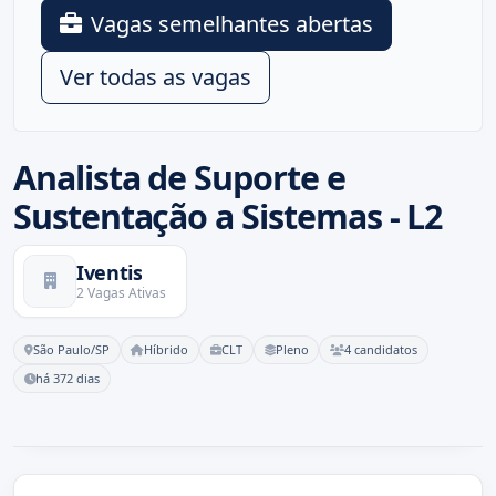
Vagas semelhantes abertas
Ver todas as vagas
Analista de Suporte e
Sustentação a Sistemas - L2
Iventis
2 Vagas Ativas
São Paulo/SP
Híbrido
CLT
Pleno
4 candidatos
há 372 dias