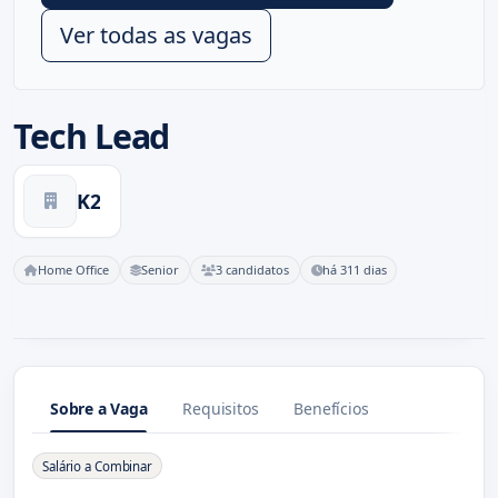
Ver todas as vagas
Tech Lead
K2
Home Office
Senior
3 candidatos
há 311 dias
Sobre a Vaga
Requisitos
Benefícios
Sobre a Vaga
Salário a Combinar