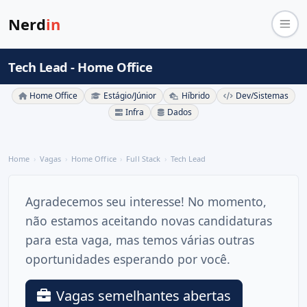
Nerd
in
Tech Lead - Home Office
Home Office
Estágio/Júnior
Híbrido
Dev/Sistemas
Infra
Dados
Home
Vagas
Home Office
Full Stack
Tech Lead
Agradecemos seu interesse! No momento,
não estamos aceitando novas candidaturas
para esta vaga, mas temos várias outras
oportunidades esperando por você.
Vagas semelhantes abertas