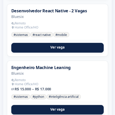
Desenvolvedor React Native - 2 Vagas
Bluesix
Remoto
Home Office/HO
#sistemas
#react native
#mobile
Ver vaga
Engenheiro Machine Leaning
Bluesix
Remoto
Home Office/HO
R$ 15.000 – R$ 17.000
#sistemas
#python
#inteligência artificial
Ver vaga