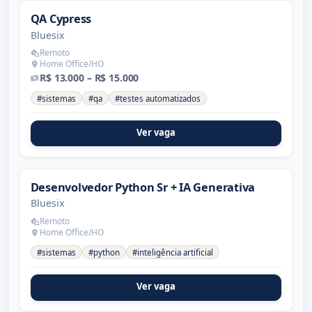
QA Cypress
Bluesix
Remoto
Home Office/HO
R$ 13.000 – R$ 15.000
#sistemas
#qa
#testes automatizados
Ver vaga
Desenvolvedor Python Sr + IA Generativa
Bluesix
Remoto
Home Office/HO
#sistemas
#python
#inteligência artificial
Ver vaga