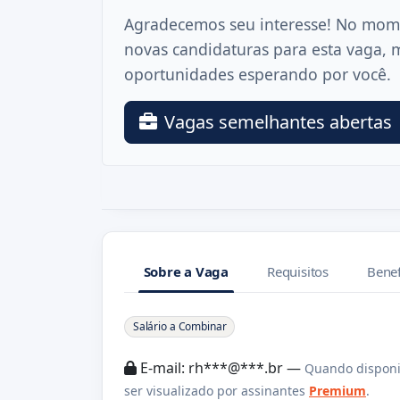
Agradecemos seu interesse! No mom
novas candidaturas para esta vaga, 
oportunidades esperando por você.
Vagas semelhantes abertas
Sobre a Vaga
Requisitos
Benef
Sobre a Vaga
Salário a Combinar
E-mail: rh***@***.br —
Quando disponi
ser visualizado por assinantes
Premium
.