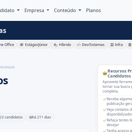
didato
Empresa
Conteúdo
Planos
as
e Office
Estágio/Júnior
Híbrido
Dev/Sistemas
Infra
Processos
Recursos P
os
Candidatos
Aproveite ferrame
tornar sua busca 
completa.
Receba alguma
publicação gera
Veja contatos 
disponibilizado
2 candidatos
há 211 dias
Refaça testes 
desejar
Tenha acesso a