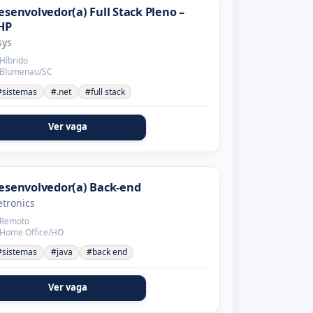
esenvolvedor(a) Full Stack Pleno –
HP
sys
Híbrido
Blumenau/SC
#sistemas
#.net
#full stack
Ver vaga
esenvolvedor(a) Back-end
tronics
Remoto
Home Office/HO
#sistemas
#java
#back end
Ver vaga