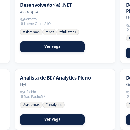
Desenvolvedor(a) .NET
D
P
act digital
U
Remoto
Home Office/HO
#sistemas
#.net
#full stack
Ver vaga
Analista de BI / Analytics Pleno
D
Hyti
Ge
Híbrido
São Paulo/SP
#sistemas
#analytics
Ver vaga