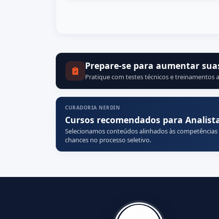
Prepare-se para aumentar sua
Pratique com testes técnicos e treinamentos a
CURADORIA NERDIN
Cursos recomendados para Analista
Selecionamos conteúdos alinhados às competências
chances no processo seletivo.