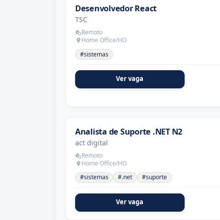
Desenvolvedor React
TSC
Remoto
Home Office/HO
#sistemas
Ver vaga
Analista de Suporte .NET N2
act digital
Remoto
Home Office/HO
#sistemas
#.net
#suporte
Ver vaga