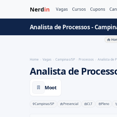
Nerd
in
Vagas
Cursos
Cupons
Can
Analista de Processos - Campin
Hom
Home
Vagas
Campinas/SP
Processos
Analista de 
Analista de Process
Moot
Campinas/SP
Presencial
CLT
Pleno