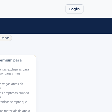
Login
Dados
remium para
ntas exclusivas para
por vagas mais
s vagas antes da
l
das empresas quando
s
técnicos sempre que
os materiais de apoio