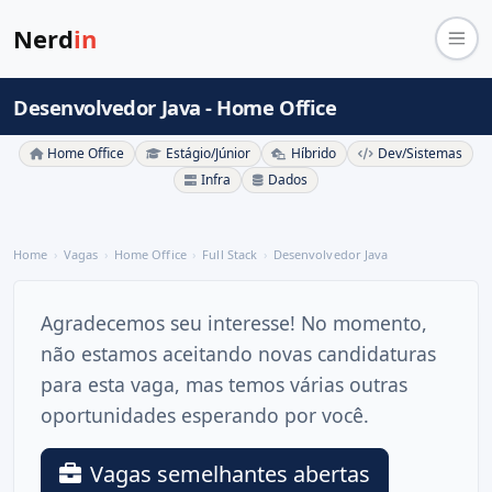
Nerd
in
Desenvolvedor Java - Home Office
Home Office
Estágio/Júnior
Híbrido
Dev/Sistemas
Infra
Dados
Home
Vagas
Home Office
Full Stack
Desenvolvedor Java
Agradecemos seu interesse! No momento,
não estamos aceitando novas candidaturas
para esta vaga, mas temos várias outras
oportunidades esperando por você.
Vagas semelhantes abertas