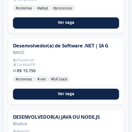
#sistemas
#advpl
#processos
Ver vaga
Desenvolvedor(a) de Software .NET | IA G
BASIS
Presencial
Curitiba/PR
R$ 15.750
#sistemas
#.net
#full stack
Ver vaga
DESENVOLVEDOR(A) JAVA OU NODE.JS
Bluesix
Remoto