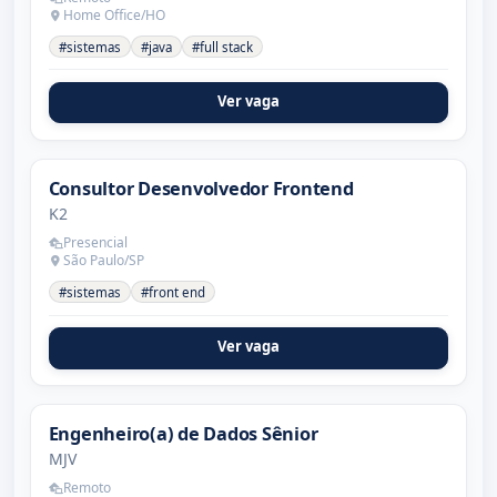
Home Office/HO
#sistemas
#java
#full stack
Ver vaga
Consultor Desenvolvedor Frontend
K2
Presencial
São Paulo/SP
#sistemas
#front end
Ver vaga
Engenheiro(a) de Dados Sênior
MJV
Remoto