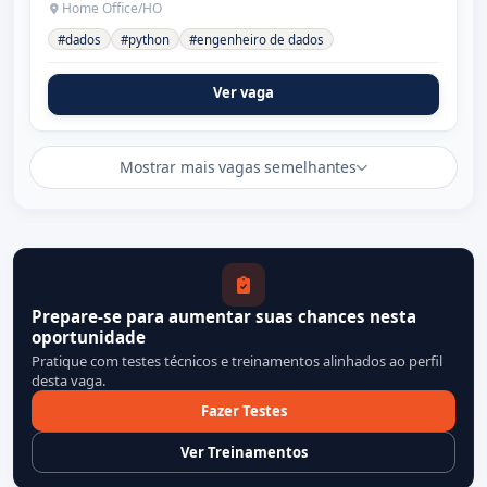
Home Office/HO
#dados
#python
#engenheiro de dados
Ver vaga
Mostrar mais vagas semelhantes
Prepare-se para aumentar suas chances nesta
oportunidade
Pratique com testes técnicos e treinamentos alinhados ao perfil
desta vaga.
Fazer Testes
Ver Treinamentos