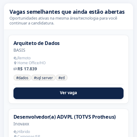
Vagas semelhantes que ainda estão abertas
Oportunidades ativas na mesma área/tecnologia para você
continuar a candidatura.
Arquiteto de Dados
BASIS
Remoto
Home Office/HO
R$ 17.839
#dados
#sql server
#etl
Ver vaga
Desenvolvedor(a) ADVPL (TOTVS Protheus)
Inovaxx
Híbrido
Campinas/SP