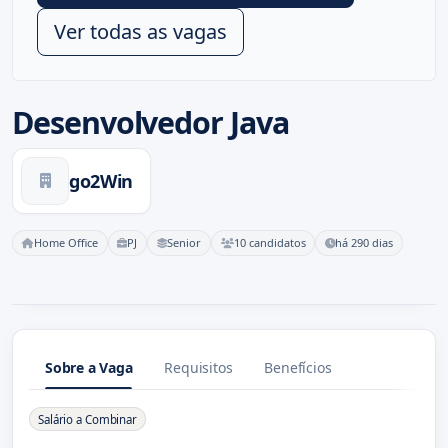
Ver todas as vagas
Desenvolvedor Java
go2Win
Home Office
PJ
Senior
10 candidatos
há 290 dias
Sobre a Vaga
Requisitos
Benefícios
Sobre a Vaga
Salário a Combinar