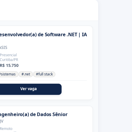
esenvolvedor(a) de Software .NET | IA
ASIS
Presencial
Curitiba/PR
R$ 15.750
#sistemas
#.net
#full stack
Ver vaga
ngenheiro(a) de Dados Sênior
JV
Remoto