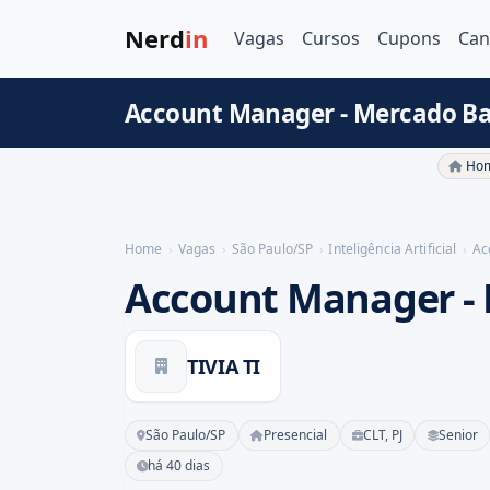
Nerd
in
Vagas
Cursos
Cupons
Can
Account Manager - Mercado Ban
Hom
Home
Vagas
São Paulo/SP
Inteligência Artificial
Ac
Account Manager -
TIVIA TI
São Paulo/SP
Presencial
CLT, PJ
Senior
há 40 dias