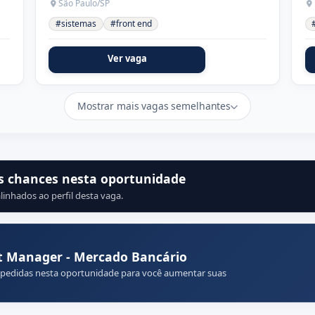
São Paulo/SP
#sistemas
#front end
Ver vaga
Mostrar mais vagas semelhantes
s chances nesta oportunidade
linhados ao perfil desta vaga.
t Manager - Mercado Bancário
 pedidas nesta oportunidade para você aumentar suas