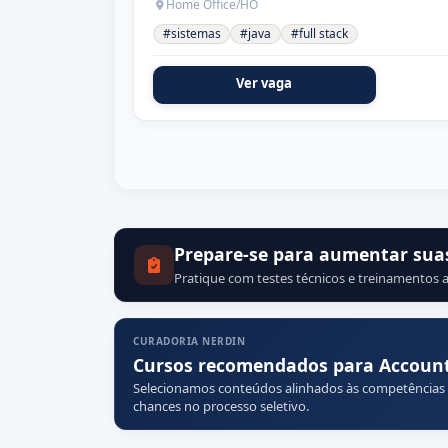
Home Office/HO
#sistemas
#java
#full stack
Ver vaga
Prepare-se para aumentar sua
Pratique com testes técnicos e treinamentos a
CURADORIA NERDIN
Cursos recomendados para Accoun
Selecionamos conteúdos alinhados às competências
chances no processo seletivo.