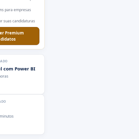
ns para empresas
r suas candidaturas
er Premium
didatos
DADO
l com Power BI
horas
ADO
 minutos