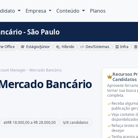
didato
Empresa
Conteúdo
Planos
cário - São Paulo
e Office
Estágio/Júnior
Híbrido
Dev/Sistemas
Infra
count Manager - Mercado Bancário
Recursos P
 Mercado Bancário
Candidatos
Aproveite ferrame
tornar sua busca 
completa.
Receba alguma
publicação gera
Veja contatos 
disponibilizado
R$ 18.000,00 a R$ 28.000,00
8 candidatos
Refaça testes 
desejar
Tenha acesso a