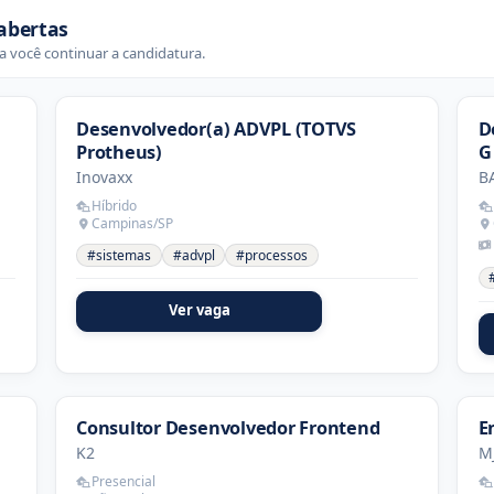
abertas
 você continuar a candidatura.
Desenvolvedor(a) ADVPL (TOTVS
D
Protheus)
G
Inovaxx
B
Híbrido
Campinas/SP
#sistemas
#advpl
#processos
Ver vaga
Consultor Desenvolvedor Frontend
E
K2
M
Presencial