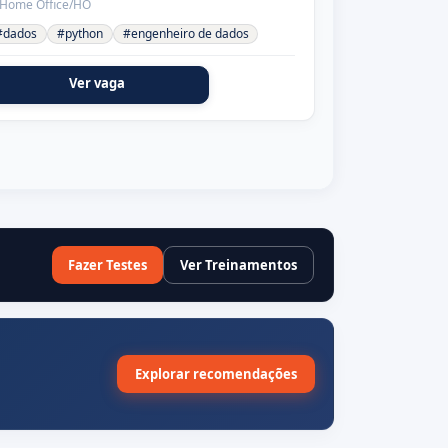
Home Office/HO
#dados
#python
#engenheiro de dados
Ver vaga
Fazer Testes
Ver Treinamentos
Explorar recomendações