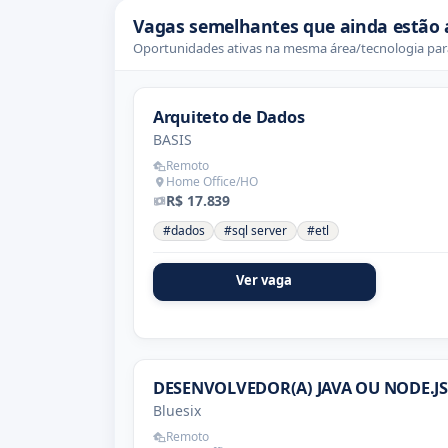
Vagas semelhantes que ainda estão 
Oportunidades ativas na mesma área/tecnologia para
Arquiteto de Dados
BASIS
Remoto
Home Office/HO
R$ 17.839
#dados
#sql server
#etl
Ver vaga
DESENVOLVEDOR(A) JAVA OU NODE.JS
Bluesix
Remoto