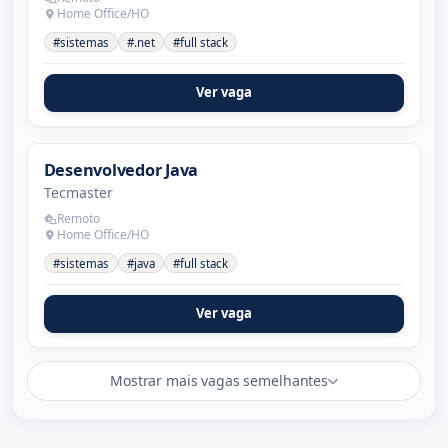
Home Office/HO
#sistemas
#.net
#full stack
Ver vaga
Desenvolvedor Java
Tecmaster
Remoto
Home Office/HO
#sistemas
#java
#full stack
Ver vaga
Mostrar mais vagas semelhantes