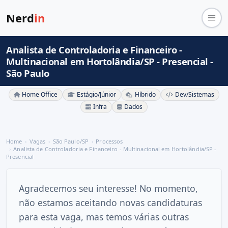
Nerd
in
Analista de Controladoria e Financeiro -
Multinacional em Hortolândia/SP - Presencial -
São Paulo
Home Office
Estágio/Júnior
Híbrido
Dev/Sistemas
Infra
Dados
Home
Vagas
São Paulo/SP
Processos
Analista de Controladoria e Financeiro - Multinacional em Hortolândia/SP -
Presencial
Agradecemos seu interesse! No momento,
não estamos aceitando novas candidaturas
para esta vaga, mas temos várias outras