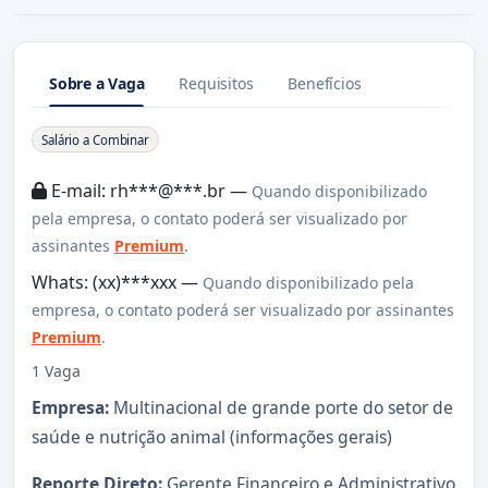
Sobre a Vaga
Requisitos
Benefícios
Sobre a Vaga
Salário a Combinar
E-mail: rh***@***.br —
Quando disponibilizado
pela empresa, o contato poderá ser visualizado por
assinantes
Premium
.
Whats: (xx)***xxx —
Quando disponibilizado pela
empresa, o contato poderá ser visualizado por assinantes
Premium
.
1 Vaga
Empresa:
Multinacional de grande porte do setor de
saúde e nutrição animal (informações gerais)
Reporte Direto:
Gerente Financeiro e Administrativo