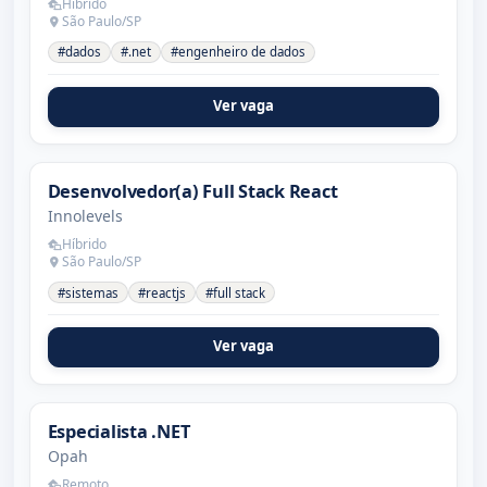
Híbrido
São Paulo/SP
#dados
#.net
#engenheiro de dados
Ver vaga
Desenvolvedor(a) Full Stack React
Innolevels
Híbrido
São Paulo/SP
#sistemas
#reactjs
#full stack
Ver vaga
Especialista .NET
Opah
Remoto