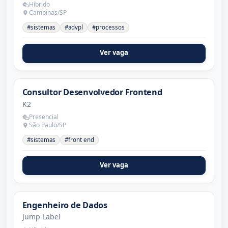
Híbrido
Campinas/SP
#sistemas
#advpl
#processos
Ver vaga
Consultor Desenvolvedor Frontend
K2
Presencial
São Paulo/SP
#sistemas
#front end
Ver vaga
Engenheiro de Dados
Jump Label