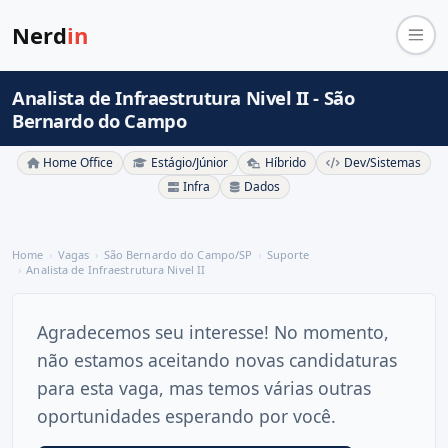
Nerd
in
Analista de Infraestrutura Nivel II - São
Bernardo do Campo
Home Office
Estágio/Júnior
Híbrido
Dev/Sistemas
Infra
Dados
Home
Vagas
São Bernardo do Campo/SP
Suporte
Analista de Infraestrutura Nivel II
Agradecemos seu interesse! No momento,
não estamos aceitando novas candidaturas
para esta vaga, mas temos várias outras
oportunidades esperando por você.