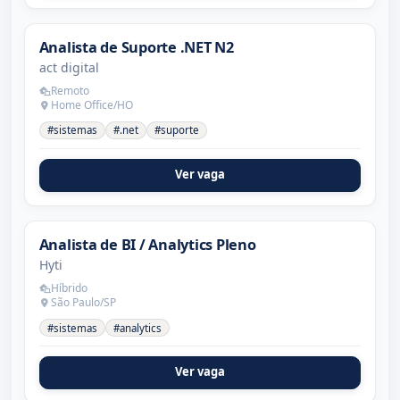
Analista de Suporte .NET N2
act digital
Remoto
Home Office/HO
#sistemas
#.net
#suporte
Ver vaga
Analista de BI / Analytics Pleno
Hyti
Híbrido
São Paulo/SP
#sistemas
#analytics
Ver vaga