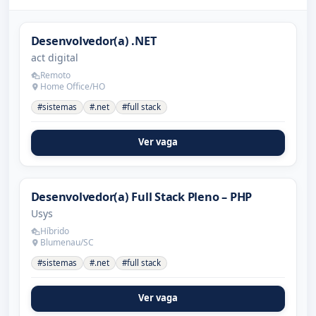
Desenvolvedor(a) .NET
act digital
Remoto
Home Office/HO
#sistemas
#.net
#full stack
Ver vaga
Desenvolvedor(a) Full Stack Pleno – PHP
Usys
Híbrido
Blumenau/SC
#sistemas
#.net
#full stack
Ver vaga