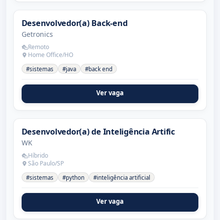
Desenvolvedor(a) Back-end
Getronics
Remoto
Home Office/HO
#sistemas
#java
#back end
Ver vaga
Desenvolvedor(a) de Inteligência Artific
WK
Híbrido
São Paulo/SP
#sistemas
#python
#inteligência artificial
Ver vaga