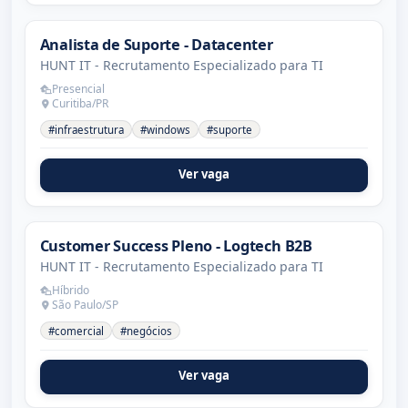
Analista de Suporte - Datacenter
HUNT IT - Recrutamento Especializado para TI
Presencial
Curitiba/PR
#infraestrutura
#windows
#suporte
Ver vaga
Customer Success Pleno - Logtech B2B
HUNT IT - Recrutamento Especializado para TI
Híbrido
São Paulo/SP
#comercial
#negócios
Ver vaga