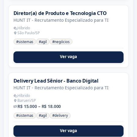
Diretor(a) de Produto e Tecnologia CTO
HUNT IT - Recrutamento Especializado para TI
Híbrido
São Paulo/SP
#sistemas
#agil
#negócios
Ver vaga
Delivery Lead Sênior - Banco Digital
HUNT IT - Recrutamento Especializado para TI
Híbrido
Barueri/SP
R$ 15.000 – R$ 18.000
#sistemas
#agil
#delivery
Ver vaga