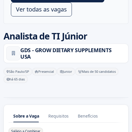
Ver todas as vagas
Analista de TI Júnior
GDS - GROW DIETARY SUPPLEMENTS
USA
São Paulo/SP
Presencial
Junior
Mais de 50 candidatos
há 65 dias
Sobre a Vaga
Requisitos
Benefícios
Sobre a Vaga
Salário a Combinar