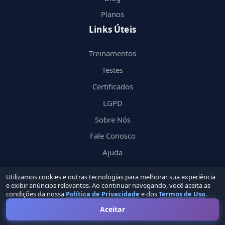
Planos
Links Úteis
Treinamentos
Testes
Certificados
LGPD
Sobre Nós
Fale Conosco
Ajuda
Utilizamos cookies e outras tecnologias para melhorar sua experiência
e exibir anúncios relevantes. Ao continuar navegando, você aceita as
condições da nossa
Política de Privacidade
e dos
Termos de Uso
.
© 2026 Nerd
in
by Groupin Labs. Todos os direitos reservados.
Aceitar