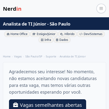
Nerd
in
Analista de TI Júnior - São Paulo
Home Office
Estágio/Júnior
Híbrido
Dev/Sistemas
Infra
Dados
Home
Vagas
São Paulo/SP
Suporte
Analista de TI Júnior
Agradecemos seu interesse! No momento,
não estamos aceitando novas candidaturas
para esta vaga, mas temos várias outras
oportunidades esperando por você.
Vagas semelhantes abertas