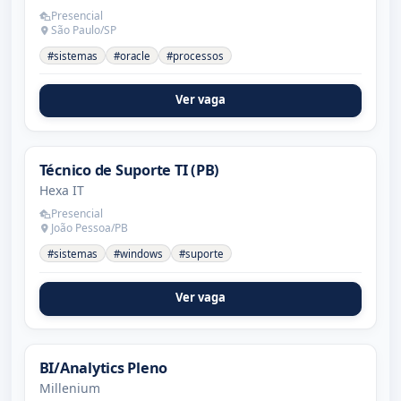
Presencial
São Paulo/SP
#sistemas
#oracle
#processos
Ver vaga
Técnico de Suporte TI (PB)
Hexa IT
Presencial
João Pessoa/PB
#sistemas
#windows
#suporte
Ver vaga
BI/Analytics Pleno
Millenium