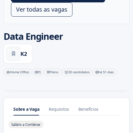
Ver todas as vagas
Data Engineer
K2
Home Office
PJ
Pleno
20 candidatos
há 51 dias
Sobre a Vaga
Requisitos
Benefícios
Sobre a Vaga
Salário a Combinar