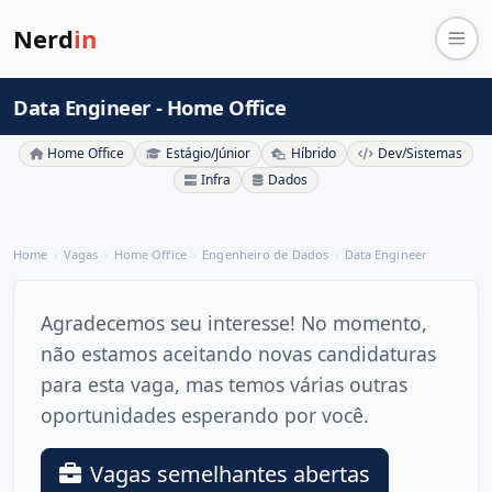
Nerd
in
Data Engineer - Home Office
Home Office
Estágio/Júnior
Híbrido
Dev/Sistemas
Infra
Dados
Home
Vagas
Home Office
Engenheiro de Dados
Data Engineer
Agradecemos seu interesse! No momento,
não estamos aceitando novas candidaturas
para esta vaga, mas temos várias outras
oportunidades esperando por você.
Vagas semelhantes abertas