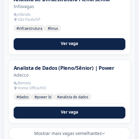
Infovagas
Híbrido
São Paulo/SP
#infraestrutura
#linux
Ver vaga
Analista de Dados (Pleno/Sênior) | Power
Adecco
Remoto
Home Office/HO
#dados
#power bi
#analista de dados
Ver vaga
Mostrar mais vagas semelhantes