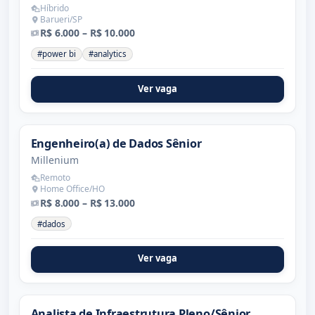
Híbrido
Barueri/SP
R$ 6.000 – R$ 10.000
#power bi
#analytics
Ver vaga
Engenheiro(a) de Dados Sênior
Millenium
Remoto
Home Office/HO
R$ 8.000 – R$ 13.000
#dados
Ver vaga
Analista de Infraestrutura Pleno/Sênior