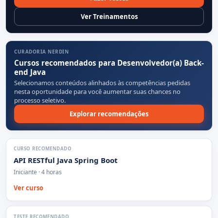
Ver Treinamentos
CURADORIA NERDIN
Cursos recomendados para Desenvolvedor(a) Back-
end Java
Selecionamos conteúdos alinhados às competências pedidas
nesta oportunidade para você aumentar suas chances no
processo seletivo.
Explorar recomendações
CURSO RECOMENDADO
API RESTful Java Spring Boot
Iniciante · 4 horas
Ver curso
TESTE RECOMENDADO