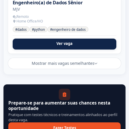
Engenheiro(a) de Dados Sênior
MJV
Remoto
Home Office/HO
#dados
#python
#engenheiro de dados
Ver vaga
Mostrar mais vagas semelhantes
Prepare-se para aumentar suas chances nesta
oportunidade
Pratique com testes técnicos e treinamentos alinhados ao perfil
desta vaga.
Fazer Testes