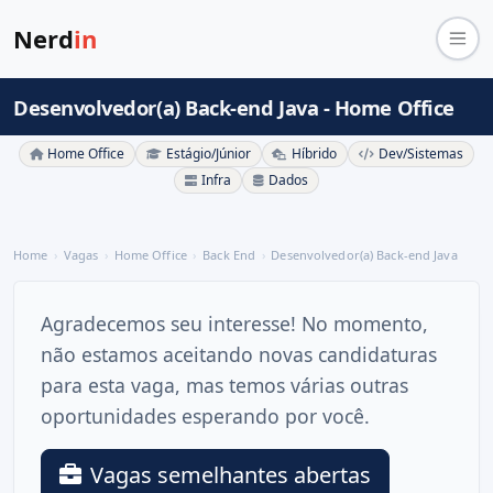
Nerd
in
Desenvolvedor(a) Back-end Java - Home Office
Home Office
Estágio/Júnior
Híbrido
Dev/Sistemas
Infra
Dados
Home
Vagas
Home Office
Back End
Desenvolvedor(a) Back-end Java
Agradecemos seu interesse! No momento,
não estamos aceitando novas candidaturas
para esta vaga, mas temos várias outras
oportunidades esperando por você.
Vagas semelhantes abertas