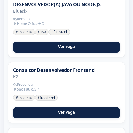
DESENVOLVEDOR(A) JAVA OU NODE.JS
Bluesix
Remoto
Home Office/HO
#sistemas
#java
#full stack
Ver vaga
Consultor Desenvolvedor Frontend
K2
Presencial
São Paulo/SP
#sistemas
#front end
Ver vaga