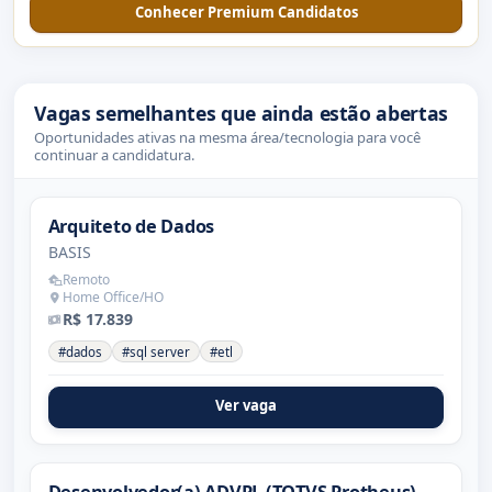
Conhecer Premium Candidatos
Vagas semelhantes que ainda estão abertas
Oportunidades ativas na mesma área/tecnologia para você
continuar a candidatura.
Arquiteto de Dados
BASIS
Remoto
Home Office/HO
R$ 17.839
#dados
#sql server
#etl
Ver vaga
Desenvolvedor(a) ADVPL (TOTVS Protheus)