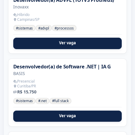
Inovaxx
Híbrido
Campinas/SP
#sistemas
#advpl
#processos
Ver vaga
Desenvolvedor(a) de Software .NET | IA G
BASIS
Presencial
Curitiba/PR
R$ 15.750
#sistemas
#.net
#full stack
Ver vaga