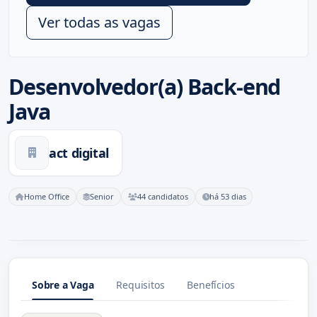
Ver todas as vagas
Desenvolvedor(a) Back-end
Java
act digital
Home Office
Senior
44 candidatos
há 53 dias
Sobre a Vaga
Requisitos
Benefícios