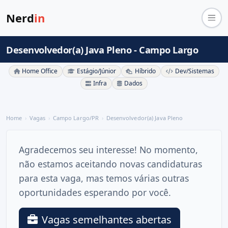
Nerd
in
Desenvolvedor(a) Java Pleno - Campo Largo
Home Office
Estágio/Júnior
Híbrido
Dev/Sistemas
Infra
Dados
Home
Vagas
Campo Largo/PR
Desenvolvedor(a) Java Pleno
Agradecemos seu interesse! No momento,
não estamos aceitando novas candidaturas
para esta vaga, mas temos várias outras
oportunidades esperando por você.
Vagas semelhantes abertas