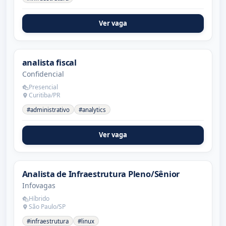
Ver vaga
analista fiscal
Confidencial
Presencial
Curitiba/PR
#administrativo
#analytics
Ver vaga
Analista de Infraestrutura Pleno/Sênior
Infovagas
Híbrido
São Paulo/SP
#infraestrutura
#linux