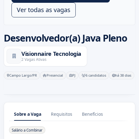
Ver todas as vagas
Desenvolvedor(a) Java Pleno
Visionnaire Tecnologia
2 Vagas Ativas
Campo Largo/PR
Presencial
PJ
6 candidatos
há 38 dias
Sobre a Vaga
Requisitos
Benefícios
Sobre a Vaga
Salário a Combinar