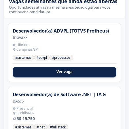
Vagas semelhantes que ainda estão abertas
Oportunidades ativas na mesma área/tecnologia para você
continuar a candidatura.
Desenvolvedor(a) ADVPL (TOTVS Protheus)
Inovaxx
Híbrido
Campinas/SP
#sistemas
#advpl
#processos
Ver vaga
Desenvolvedor(a) de Software .NET | IA G
BASIS
Presencial
Curitiba/PR
R$ 15.750
#sistemas
#.net
#full stack