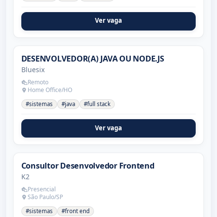
Ver vaga
DESENVOLVEDOR(A) JAVA OU NODE.JS
Bluesix
Remoto
Home Office/HO
#sistemas
#java
#full stack
Ver vaga
Consultor Desenvolvedor Frontend
K2
Presencial
São Paulo/SP
#sistemas
#front end