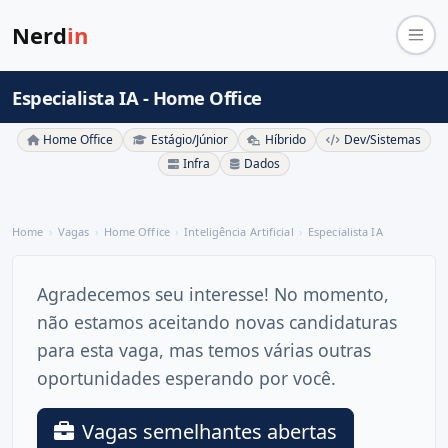
Nerd
in
Especialista IA - Home Office
Home Office
Estágio/Júnior
Híbrido
Dev/Sistemas
Infra
Dados
Home
Vagas
Home Office
Inteligência Artificial
Especialista IA
Agradecemos seu interesse! No momento,
não estamos aceitando novas candidaturas
para esta vaga, mas temos várias outras
oportunidades esperando por você.
Vagas semelhantes abertas