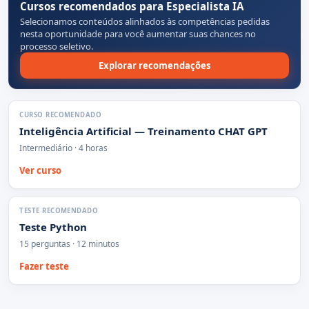
Cursos recomendados para Especialista IA
Selecionamos conteúdos alinhados às competências pedidas
nesta oportunidade para você aumentar suas chances no
processo seletivo.
Explorar recomendações
CURSO RECOMENDADO
Inteligência Artificial — Treinamento CHAT GPT
Intermediário · 4 horas
Ver curso
TESTE RECOMENDADO
Teste Python
15 perguntas · 12 minutos
Fazer teste