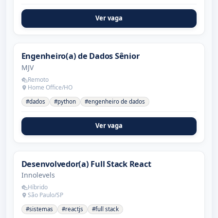
Ver vaga
Engenheiro(a) de Dados Sênior
MJV
Remoto
Home Office/HO
#dados
#python
#engenheiro de dados
Ver vaga
Desenvolvedor(a) Full Stack React
Innolevels
Híbrido
São Paulo/SP
#sistemas
#reactjs
#full stack