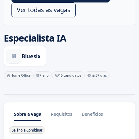
Ver todas as vagas
Especialista IA
Bluesix
Home Office
Pleno
15 candidatos
há 37 dias
Sobre a Vaga
Requisitos
Benefícios
Sobre a Vaga
Salário a Combinar