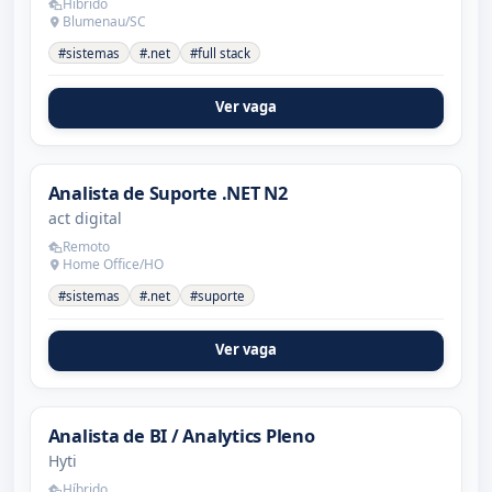
Híbrido
Blumenau/SC
#sistemas
#.net
#full stack
Ver vaga
Analista de Suporte .NET N2
act digital
Remoto
Home Office/HO
#sistemas
#.net
#suporte
Ver vaga
Analista de BI / Analytics Pleno
Hyti
Híbrido