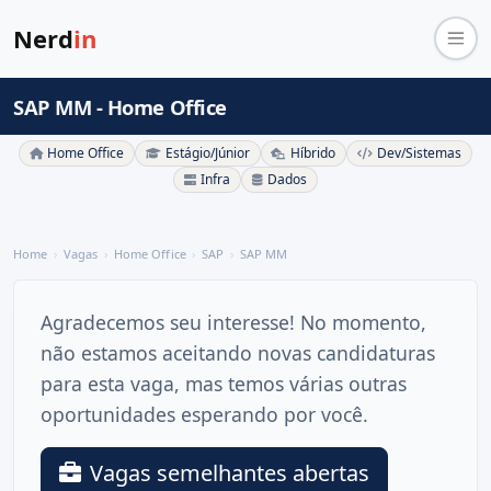
Nerd
in
SAP MM - Home Office
Home Office
Estágio/Júnior
Híbrido
Dev/Sistemas
Infra
Dados
Home
Vagas
Home Office
SAP
SAP MM
Agradecemos seu interesse! No momento,
não estamos aceitando novas candidaturas
para esta vaga, mas temos várias outras
oportunidades esperando por você.
Vagas semelhantes abertas