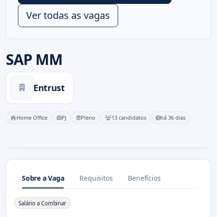
Ver todas as vagas
SAP MM
Entrust
Home Office
PJ
Pleno
13 candidatos
há 36 dias
Sobre a Vaga
Requisitos
Benefícios
Sobre a Vaga
Salário a Combinar