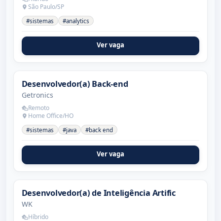
São Paulo/SP
#sistemas
#analytics
Ver vaga
Desenvolvedor(a) Back-end
Getronics
Remoto
Home Office/HO
#sistemas
#java
#back end
Ver vaga
Desenvolvedor(a) de Inteligência Artific
WK
Híbrido